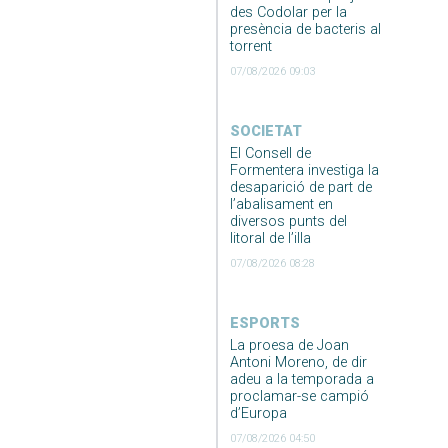
des Codolar per la
presència de bacteris al
torrent
07/08/2026 09:03
SOCIETAT
El Consell de
Formentera investiga la
desaparició de part de
l’abalisament en
diversos punts del
litoral de l’illa
07/08/2026 08:28
ESPORTS
La proesa de Joan
Antoni Moreno, de dir
adeu a la temporada a
proclamar-se campió
d’Europa
07/08/2026 04:50