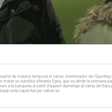
sumit de manera temporal el càrrec d’entrenador de l’Sporting 
s per trobar un substitut d’Andrés Egea, que va dimitir la setman
eure a la banqueta al partit d’aquest diumenge al camp del Barça
l’equip està capacitat per salvar-se