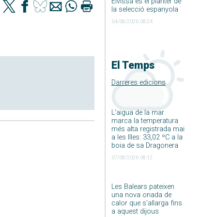
Eivissa és el planter de
la selecció espanyola
04/08/2026 08:24
El Temps
Darreres edicions
L’aigua de la mar
marca la temperatura
més alta registrada mai
a les Illes: 33,02 ºC a la
boia de sa Dragonera
07/08/2026 08:12
Les Balears pateixen
una nova onada de
calor que s’allarga fins
a aquest dijous