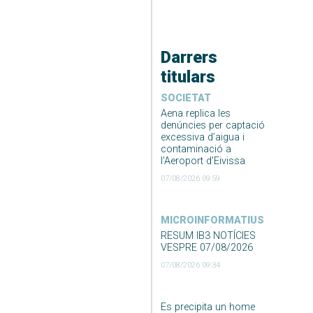
Darrers
titulars
SOCIETAT
Aena replica les
denúncies per captació
excessiva d’aigua i
contaminació a
l’Aeroport d’Eivissa
07/08/2026 09:59
MICROINFORMATIUS
RESUM IB3 NOTÍCIES
VESPRE 07/08/2026
07/08/2026 09:34
Es precipita un home