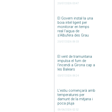
20/07/2026 03:47
El Govern instal·la una
boia intel·ligent per
monitorar en temps
real l’aigua de
s’Albufera des Grau
20/07/2026 09:33
El vent de tramuntana
impulsa el fum de
l’incendi a Girona cap a
les Balears
03/07/2026 09:24
L’estiu començarà amb
temperatures per
damunt de la mitjana i
poca pluja
09/06/2026 02:52