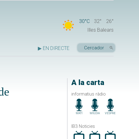
30°C
32°
26°
Illes Balears
▶ EN DIRECTE
A la carta
de
informatius ràdio
MATÍ
MIGDIA
VESPRE
IB3 Noticies