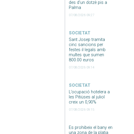
des d’un dotzè pis a
Palma
07/08/2026 09:27
SOCIETAT
Sant Josep tramita
cinc sancions per
festes il·legals amb
multes que sumen
800.00 euros
07/08/2026 09:14
SOCIETAT
L’ocupació hotelera a
les Pitiüses al juliol
creix un 0,90%
07/08/2026 09:15
Es prohibeix el bany en
una zona de la platja