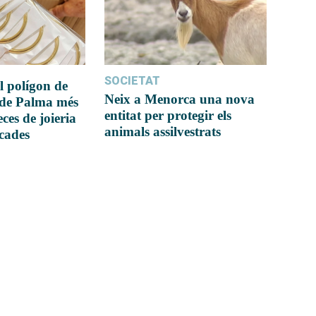
SOCIETAT
l polígon de
Neix a Menorca una nova
 de Palma més
entitat per protegir els
ces de joieria
animals assilvestrats
icades