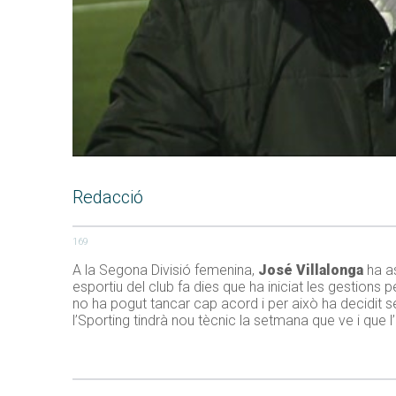
Redacció
169
A la Segona Divisió femenina,
José Villalonga
ha as
esportiu del club fa dies que ha iniciat les gestion
no ha pogut tancar cap acord i per això ha decidit s
l’Sporting tindrà nou tècnic la setmana que ve i que 