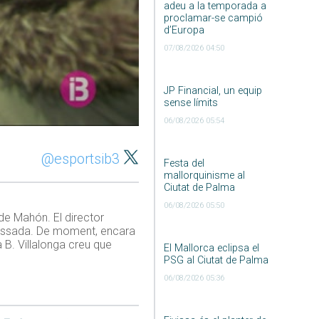
adeu a la temporada a
proclamar-se campió
d’Europa
07/08/2026 04:50
JP Financial, un equip
sense límits
06/08/2026 05:54
@esportsib3
Festa del
mallorquinisme al
Ciutat de Palma
06/08/2026 05:50
de Mahón. El director
a passada. De moment, encara
 B. Villalonga creu que
El Mallorca eclipsa el
PSG al Ciutat de Palma
06/08/2026 05:36