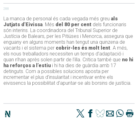
288
La manca de personal és cada vegada més greu
als
Jutjats d’Eivissa
. Més
del 80 per cent
dels funcionaris
són interins. La coordinadora del Tribunal Superior de
Justícia de Balears, per les Pitiüses i Menorca, assegura que
enguany en alguns moments han tengut una quinzena de
vacants i el sistema per
cobrir-les és molt lent
. A més,
els nous treballadors necessiten un temps d’adaptació i
quan n’han après solen partir de l’illa. Critica també que
no hi
ha reforços a l’estiu
i hi ha dies de guàrdia amb 17
detinguts. Com a possibles solucions aposta per
incrementar el plus d’insularitat i incentivar entre els
eivissencs la possibilitat d’apuntar-se als borsins de justícia.