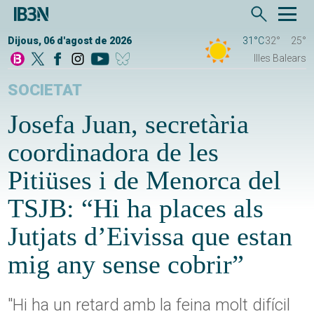
Dijous, 06 d'agost de 2026
31°C
32°
25°
Illes Balears
SOCIETAT
Josefa Juan, secretària
coordinadora de les
Pitiüses i de Menorca del
TSJB: “Hi ha places als
Jutjats d’Eivissa que estan
mig any sense cobrir”
"Hi ha un retard amb la feina molt difícil