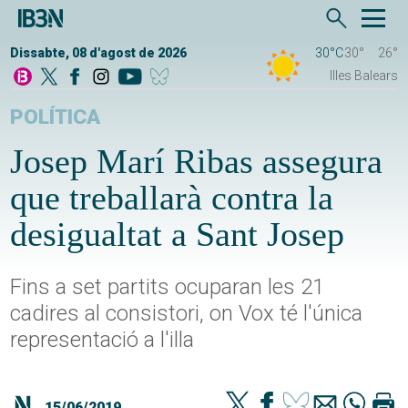
Dissabte, 08 d'agost de 2026
30°C
30°
26°
Illes Balears
POLÍTICA
Josep Marí Ribas assegura
que treballarà contra la
desigualtat a Sant Josep
Fins a set partits ocuparan les 21
cadires al consistori, on Vox té l'única
representació a l'illa
15/06/2019