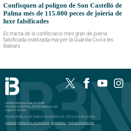
Confisquen al polígon de Son Castelló de
Palma més de 115.000 peces de joieria de
luxe falsificades
Es tracta de la confiscació més gran de joieria
falsificada realitzada mai per la Guàrdia Civil a les
Balears
CARRER MAGDALENA, 21, 07180
POLÍGON INDUSTRIAL DE SON BUGADELLES
(+34) 971 139 333
© ENS PÚBLIC DE RADIOTELEVISIÓ DE LES ILLES BALEARS
COOKIES
|
ATENCIÓ A L'AUDIÈNCIA
|
AVÍS LEGAL
|
PORTAL PRIVACITAT