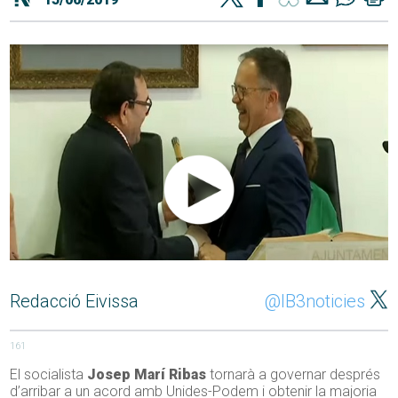
Redacció Eivissa
@IB3noticies
161
El socialista
Josep Marí Ribas
tornarà a governar després
d’arribar a un acord amb Unides-Podem i obtenir la majoria