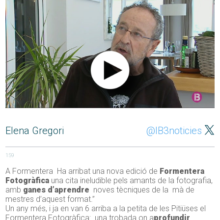
Elena Gregori
@IB3noticies
159
A Formentera Ha arribat una nova edició de
Formentera
Fotogràfica
una cita ineludible pels amants de la fotografia,
amb
ganes d’aprendre
noves tècniques de la mà de
mestres d’aquest format.”
Un any més, i ja en van 6 arriba a la petita de les Pitiüses el
Formentera Fotogràfica: una trobada on a
profundir