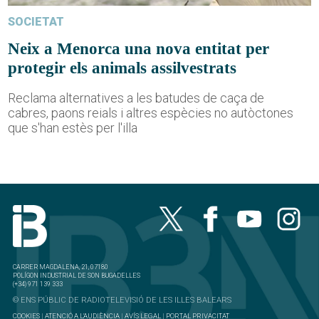
SOCIETAT
Neix a Menorca una nova entitat per
protegir els animals assilvestrats
Reclama alternatives a les batudes de caça de
cabres, paons reials i altres espècies no autòctones
que s'han estès per l'illa
CARRER MAGDALENA, 21, 07180
POLÍGON INDUSTRIAL DE SON BUGADELLES
(+34) 971 139 333
© ENS PÚBLIC DE RADIOTELEVISIÓ DE LES ILLES BALEARS
COOKIES
|
ATENCIÓ A L'AUDIÈNCIA
|
AVÍS LEGAL
|
PORTAL PRIVACITAT