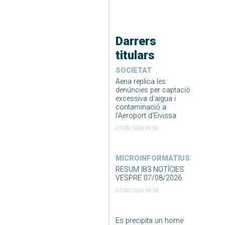
Darrers
titulars
SOCIETAT
Aena replica les
denúncies per captació
excessiva d’aigua i
contaminació a
l’Aeroport d’Eivissa
07/08/2026 09:59
MICROINFORMATIUS
RESUM IB3 NOTÍCIES
VESPRE 07/08/2026
07/08/2026 09:34
Es precipita un home