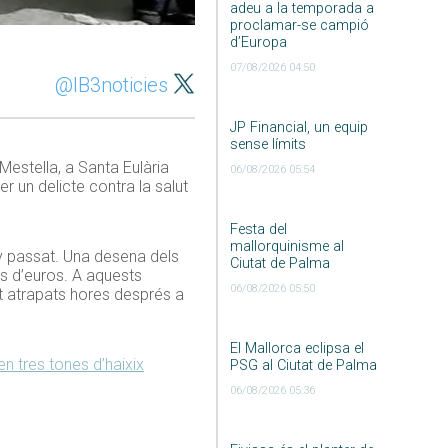
adeu a la temporada a
proclamar-se campió
d’Europa
07/08/2026 04:50
@IB3noticies
JP Financial, un equip
sense límits
Mestella, a Santa Eulària
06/08/2026 05:54
r un delicte contra la salut
Festa del
mallorquinisme al
ny passat. Una desena dels
Ciutat de Palma
s d’euros. A aquests
06/08/2026 05:50
t atrapats hores després a
El Mallorca eclipsa el
n tres tones d’haixix
PSG al Ciutat de Palma
06/08/2026 05:36