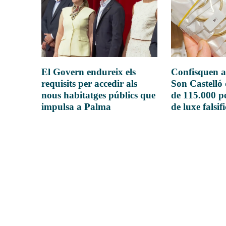
El Govern endureix els
Confisquen a
requisits per accedir als
Son Castelló
nous habitatges públics que
de 115.000 pe
impulsa a Palma
de luxe falsif