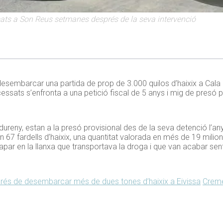
emats a Son Reus setmanes després de la seva intervenció
esembarcar una partida de prop de 3.000 quilos d’haixix a Cala 
ssats s’enfronta a una petició fiscal de 5 anys i mig de presó pe
ndureny, estan a la presó provisional des de la seva detenció l’a
7 fardells d’haixix, una quantitat valorada en més de 19 milion
par en la llanxa que transportava la droga i que van acabar sen
rés de desembarcar més de dues tones d’haixix a Eivissa
Creme