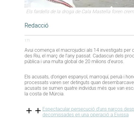
Els fardells de la droga de Cala Mastella foren cr
Redacció
171
Avui comença el macrojudici als 14 investigats per d
des Riu, el març de l’any passat. Cadascun dels proce
pública i una multa global de 20 milions d’euros.
Els acusats, d’origen espanyol, marroquí, peruà i ho
processats varen ser detinguts quan desembarcaven 6
acusats se sumen quatre individus més que van esca
la costa de Múrcia.
Espectacular persecució d’uns narcos desp
decomissades en una operació a Eivissa