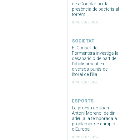
des Codolar per la
presència de bacteris al
torrent
07/08/2026 09:03
SOCIETAT
El Consell de
Formentera investiga la
desaparició de part de
l’abalisament en
diversos punts del
litoral de l’illa
07/08/2026 08:28
ESPORTS
La proesa de Joan
Antoni Moreno, de dir
adeu a la temporada a
proclamar-se campió
d’Europa
07/08/2026 04:50