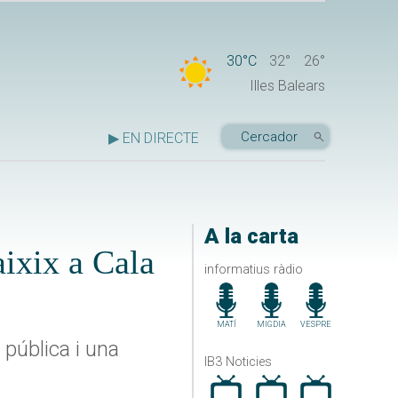
30°C
32°
26°
Illes Balears
▶ EN DIRECTE
A la carta
aixix a Cala
informatius ràdio
MATÍ
MIGDIA
VESPRE
 pública i una
IB3 Noticies