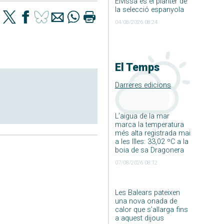
Eivissa és el planter de
la selecció espanyola
04/08/2026 08:24
El Temps
Darreres edicions
L’aigua de la mar
marca la temperatura
més alta registrada mai
a les Illes: 33,02 ºC a la
boia de sa Dragonera
07/08/2026 08:12
Les Balears pateixen
una nova onada de
calor que s’allarga fins
a aquest dijous