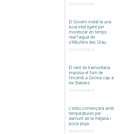
20/07/2026 03:47
El Govern instal·la una
boia intel·ligent per
monitorar en temps
real l’aigua de
s’Albufera des Grau
20/07/2026 09:33
El vent de tramuntana
impulsa el fum de
l’incendi a Girona cap a
les Balears
03/07/2026 09:24
L’estiu començarà amb
temperatures per
damunt de la mitjana i
poca pluja
09/06/2026 02:52