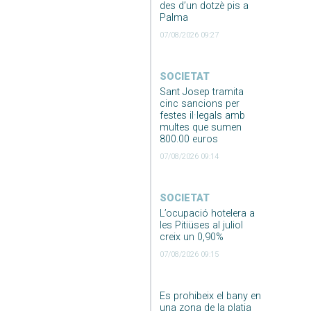
des d’un dotzè pis a
Palma
07/08/2026 09:27
SOCIETAT
Sant Josep tramita
cinc sancions per
festes il·legals amb
multes que sumen
800.00 euros
07/08/2026 09:14
SOCIETAT
L’ocupació hotelera a
les Pitiüses al juliol
creix un 0,90%
07/08/2026 09:15
Es prohibeix el bany en
una zona de la platja