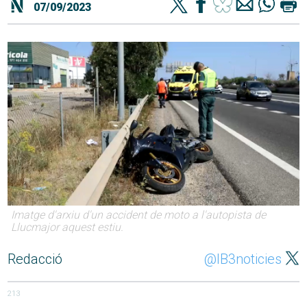
07/09/2023
Imatge d'arxiu d'un accident de moto a l'autopista de
Llucmajor aquest estiu.
Redacció
@IB3noticies
213