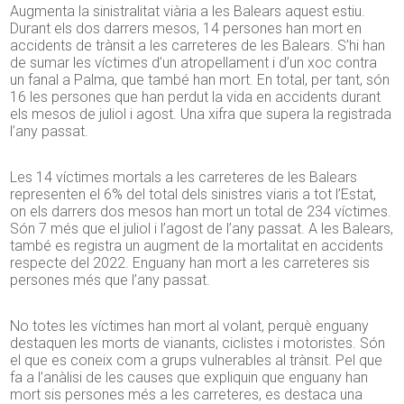
Augmenta la sinistralitat viària a les Balears aquest estiu.
Durant els dos darrers mesos, 14 persones han mort en
accidents de trànsit a les carreteres de les Balears. S’hi han
de sumar les víctimes d’un atropellament i d’un xoc contra
un fanal a Palma, que també han mort. En total, per tant, són
16 les persones que han perdut la vida en accidents durant
els mesos de juliol i agost. Una xifra que supera la registrada
l’any passat.
Les 14 víctimes mortals a les carreteres de les Balears
representen el 6% del total dels sinistres viaris a tot l’Estat,
on els darrers dos mesos han mort un total de 234 víctimes.
Són 7 més que el juliol i l’agost de l’any passat. A les Balears,
també es registra un augment de la mortalitat en accidents
respecte del 2022. Enguany han mort a les carreteres sis
persones més que l’any passat.
No totes les víctimes han mort al volant, perquè enguany
destaquen les morts de vianants, ciclistes i motoristes. Són
el que es coneix com a grups vulnerables al trànsit. Pel que
fa a l’anàlisi de les causes que expliquin que enguany han
mort sis persones més a les carreteres, es destaca una