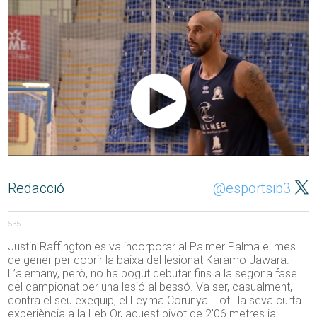
Redacció
@esportsib3
535
Justin Raffington es va incorporar al Palmer Palma el mes
de gener per cobrir la baixa del lesionat Karamo Jawara.
L’alemany, però, no ha pogut debutar fins a la segona fase
del campionat per una lesió al bessó. Va ser, casualment,
contra el seu exequip, el Leyma Corunya. Tot i la seva curta
experiència a la Leb Or, aquest pivot de 2’06 metres ja