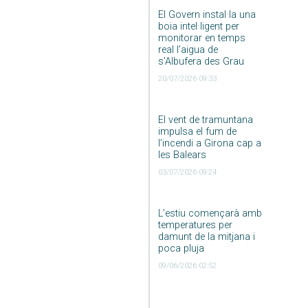
El Govern instal·la una
boia intel·ligent per
monitorar en temps
real l’aigua de
s’Albufera des Grau
20/07/2026 09:33
El vent de tramuntana
impulsa el fum de
l’incendi a Girona cap a
les Balears
03/07/2026 09:24
L’estiu començarà amb
temperatures per
damunt de la mitjana i
poca pluja
09/06/2026 02:52