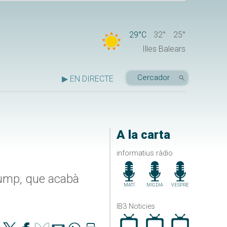
29°C
32°
25°
Illes Balears
▶ EN DIRECTE
A la carta
informatius ràdio
rump, que acabà
MATÍ
MIGDIA
VESPRE
IB3 Noticies