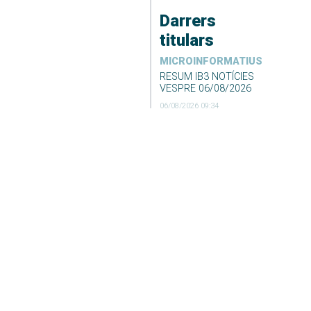
Darrers
titulars
MICROINFORMATIUS
RESUM IB3 NOTÍCIES
VESPRE 06/08/2026
06/08/2026 09:34
Desconvocada la vaga
de neteja i recollida de
fems de Formentera
06/08/2026 09:23
DARRER EL TEMPS
El Temps Migdia 06-08-
2026
06/08/2026 04:55