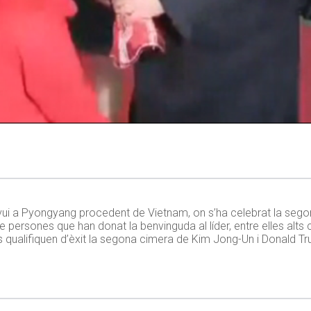
t avui a Pyongyang procedent de Vietnam, on s’ha celebrat la se
e persones que han donat la benvinguda al líder, entre elles alts 
ans qualifiquen d’èxit la segona cimera de Kim Jong-Un i Donald 