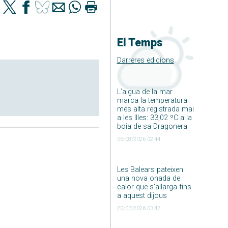
El Temps
Darreres edicions
L’aigua de la mar
marca la temperatura
més alta registrada mai
a les Illes: 33,02 ºC a la
boia de sa Dragonera
06/08/2026 02:44
Les Balears pateixen
una nova onada de
calor que s’allarga fins
a aquest dijous
20/07/2026 03:47