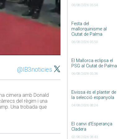
06/08/2026 05:54
Festa del
mallorquinisme al
Ciutat de Palma
06/08/2026 05:50
El Mallorca eclipsa el
PSG al Ciutat de Palma
@IB3noticies
06/08/2026 05:36
Eivissa és el planter de
gona cimera amb Donald
la selecció espanyola
càrrecs del règim i una
04/08/2026 08:24
Trump. Una trobada que
El canvi d’Esperança
Cladera
02/08/2026 08:43