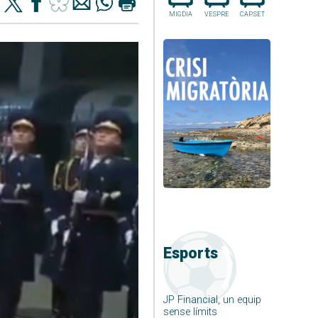
MIGDIA
VESPRE
CAP.SET
Esports
JP Financial, un equip
sense límits