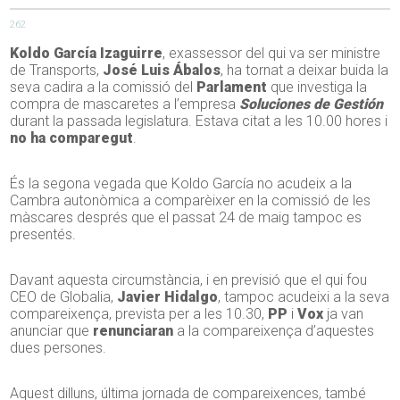
262
Koldo García
Izaguirre
, exassessor del qui va ser ministre
de Transports,
José Luis Ábalos
, ha tornat a deixar buida la
seva cadira a la comissió del
Parlament
que investiga la
compra de mascaretes a l’empresa
Soluciones de
Gestión
durant la passada legislatura. Estava citat a les 10.00 hores i
no ha comparegut
.
És la segona vegada que Koldo García no acudeix a la
Cambra autonòmica a comparèixer en la comissió de les
màscares després que el passat 24 de maig tampoc es
presentés.
Davant aquesta circumstància, i en previsió que el qui fou
CEO de
Globalia
,
Javier
Hidalgo
, tampoc acudeixi a la seva
compareixença, prevista per a les 10.30,
PP
i
Vox
ja van
anunciar que
renunciaran
a la compareixença d’aquestes
dues persones.
Aquest dilluns, última jornada de compareixences, també