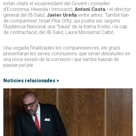
estan citats el vicepresident del Govern i conseller
d’Economia, Hisenda i Innovació,
Antoni Costa
, i el director
general del
IB-Salut
,
Javier
Ureña
, entre altres. També han
de comparèixer Israel Pilar Ortiz, qui podria ser, segons
l’Audiència Nacional, una “baula” de la trama Koldo; i la cap
de contractació del
IB-Salut
, Laura
Monserrat
Calbó
.
Una vegada finalitzades les compareixences, els grups
presentaran les seves conclusions, que seran debatudes en
una nova sessió de la comissió i que també hauran de
passar pel ple.
Notícies relacionades >