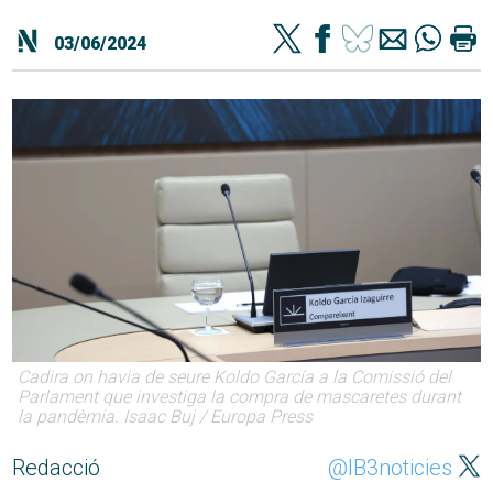
03/06/2024
Cadira on havia de seure Koldo García a la Comissió del
Parlament que investiga la compra de mascaretes durant
la pandèmia. Isaac Buj / Europa Press
Redacció
@IB3noticies