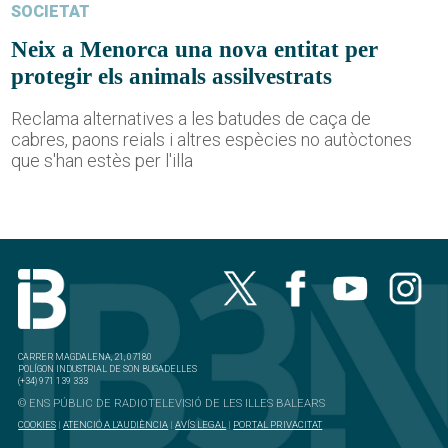
SOCIETAT
Neix a Menorca una nova entitat per
protegir els animals assilvestrats
Reclama alternatives a les batudes de caça de
cabres, paons reials i altres espècies no autòctones
que s'han estès per l'illa
CARRER MAGDALENA, 21, 07180
POLÍGON INDUSTRIAL DE SON BUGADELLES
(+34) 971 139 333
© ENS PÚBLIC DE RADIOTELEVISIÓ DE LES ILLES BALEARS
COOKIES
|
ATENCIÓ A L'AUDIÈNCIA
|
AVÍS LEGAL
|
PORTAL PRIVACITAT