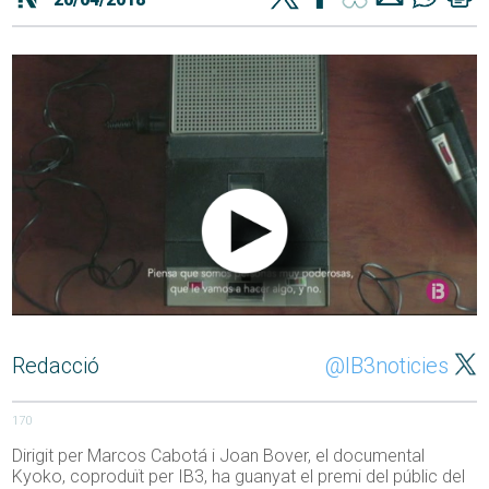
Redacció
@IB3noticies
170
Dirigit per Marcos Cabotá i Joan Bover, el documental
Kyoko, coproduït per IB3, ha guanyat el premi del públic del