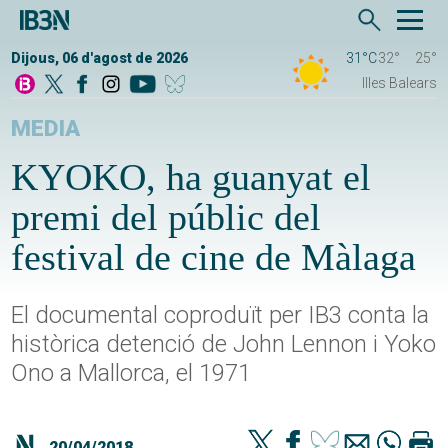
Dijous, 06 d'agost de 2026
31°C
32°
25°
Illes Balears
MEDIA
KYOKO, ha guanyat el
premi del públic del
festival de cine de Màlaga
El documental coproduït per IB3 conta la
històrica detenció de John Lennon i Yoko
Ono a Mallorca, el 1971
20/04/2018