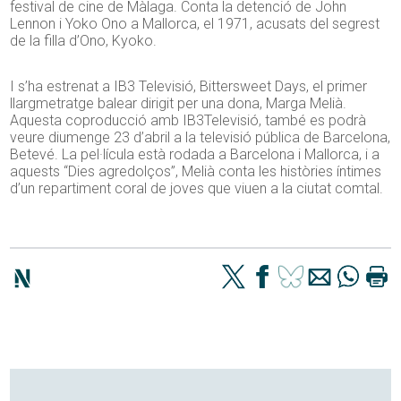
festival de cine de Màlaga. Conta la detenció de John
Lennon i Yoko Ono a Mallorca, el 1971, acusats del segrest
de la filla d’Ono, Kyoko.
I s’ha estrenat a IB3 Televisió, Bittersweet Days, el primer
llargmetratge balear dirigit per una dona, Marga Melià.
Aquesta coproducció amb IB3Televisió, també es podrà
veure diumenge 23 d’abril a la televisió pública de Barcelona,
Betevé. La pel·lícula està rodada a Barcelona i Mallorca, i a
aquests “Dies agredolços”, Melià conta les històries íntimes
d’un repartiment coral de joves que viuen a la ciutat comtal.