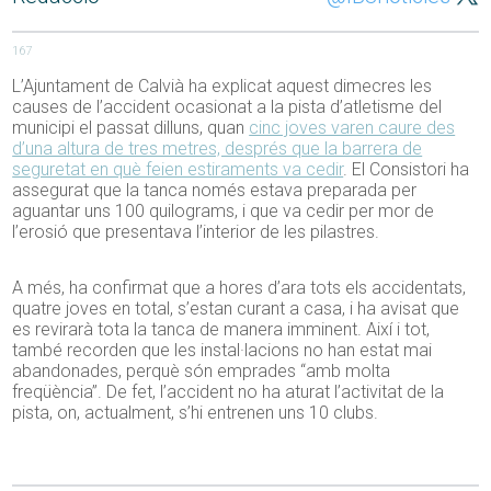
167
L’Ajuntament de Calvià ha explicat aquest dimecres les
causes de l’accident ocasionat a la pista d’atletisme del
municipi el passat dilluns, quan
cinc joves varen caure des
d’una altura de tres metres, després que la barrera de
seguretat en què feien estiraments va cedir
. El Consistori ha
assegurat que la tanca només estava preparada per
aguantar uns 100 quilograms, i que va cedir per mor de
l’erosió que presentava l’interior de les pilastres.
A més, ha confirmat que a hores d’ara tots els accidentats,
quatre joves en total, s’estan curant a casa, i ha avisat que
es revirarà tota la tanca de manera imminent. Així i tot,
també recorden que les instal·lacions no han estat mai
abandonades, perquè són emprades “amb molta
freqüència”. De fet, l’accident no ha aturat l’activitat de la
pista, on, actualment, s’hi entrenen uns 10 clubs.