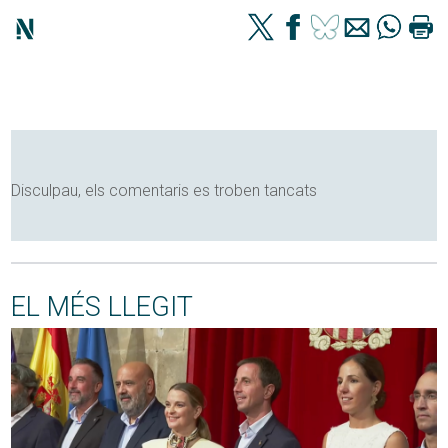
Disculpau, els comentaris es troben tancats
EL MÉS LLEGIT