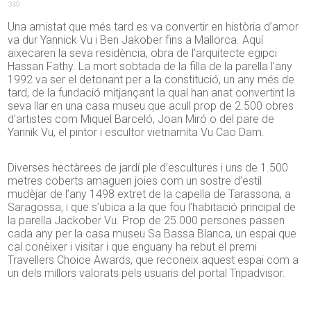
349
Una amistat que més tard es va convertir en història d’amor
va dur Yannick Vu i Ben Jakober fins a Mallorca. Aquí
aixecaren la seva residència, obra de l’arquitecte egipci
Hassan Fathy. La mort sobtada de la filla de la parella l’any
1992 va ser el detonant per a la constitució, un any més de
tard, de la fundació mitjançant la qual han anat convertint la
seva llar en una casa museu que acull prop de 2.500 obres
d’artistes com Miquel Barceló, Joan Miró o del pare de
Yannik Vu, el pintor i escultor vietnamita Vu Cao Dam.
Diverses hectàrees de jardí ple d’escultures i uns de 1.500
metres coberts amaguen joies com un sostre d’estil
mudèjar de l’any 1498 extret de la capella de Tarassona, a
Saragossa, i que s’ubica a la que fou l’habitació principal de
la parella Jackober Vu. Prop de 25.000 persones passen
cada any per la casa museu Sa Bassa Blanca, un espai que
cal conèixer i visitar i que enguany ha rebut el premi
Travellers Choice Awards, que reconeix aquest espai com a
un dels millors valorats pels usuaris del portal Tripadvisor.