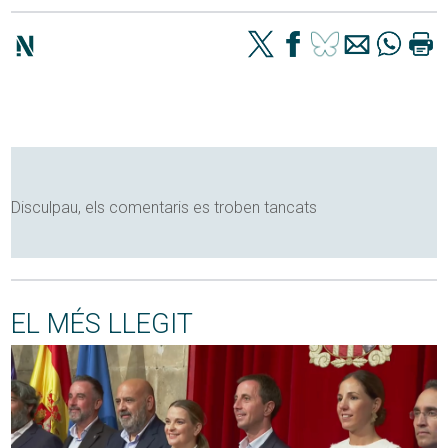
Disculpau, els comentaris es troben tancats
EL MÉS LLEGIT