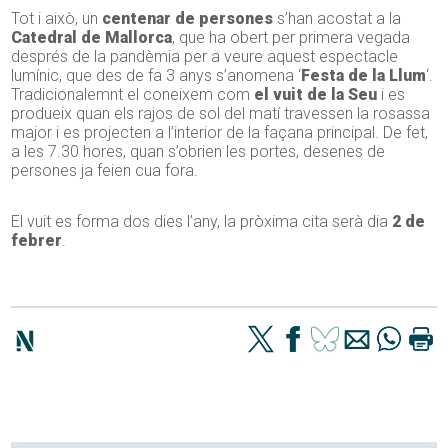
Tot i això, un
centenar de persones
s’han acostat a la
Catedral de Mallorca
, que ha obert per primera vegada
després de la pandèmia per a veure aquest espectacle
lumínic, que des de fa 3 anys s’anomena ‘
Festa de la Llum
‘.
Tradicionalemnt el coneixem com
el vuit de la Seu
i es
produeix quan els rajos de sol del matí travessen la rosassa
major i es projecten a l’interior de la façana principal. De fet,
a les 7.30 hores, quan s’obrien les portes, desenes de
persones ja feien cua fora.
El vuit es forma dos dies l’any, la pròxima cita serà dia
2 de
febrer
.