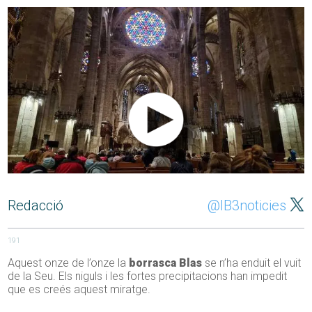
Redacció
@IB3noticies
191
Aquest onze de l’onze la
borrasca Blas
se n’ha enduit el vuit
de la Seu. Els niguls i les fortes precipitacions han impedit
que es creés aquest miratge.