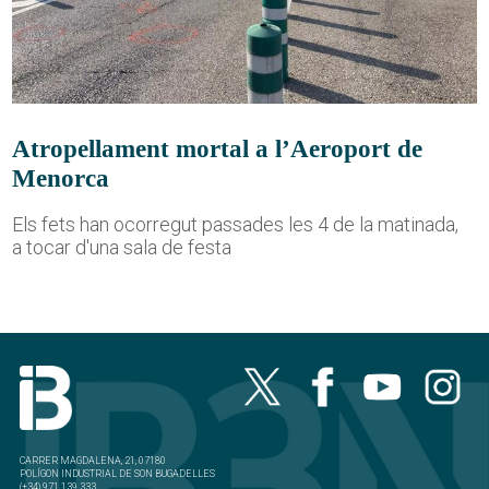
Atropellament mortal a l’Aeroport de
Menorca
Els fets han ocorregut passades les 4 de la matinada,
a tocar d'una sala de festa
CARRER MAGDALENA, 21, 07180
POLÍGON INDUSTRIAL DE SON BUGADELLES
(+34) 971 139 333