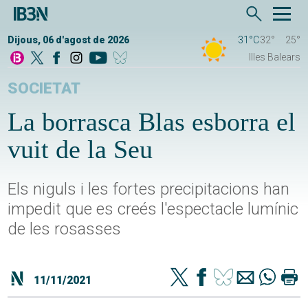
Dijous, 06 d'agost de 2026
31°C
32°
25°
Illes Balears
SOCIETAT
La borrasca Blas esborra el
vuit de la Seu
Els niguls i les fortes precipitacions han
impedit que es creés l'espectacle lumínic
de les rosasses
11/11/2021