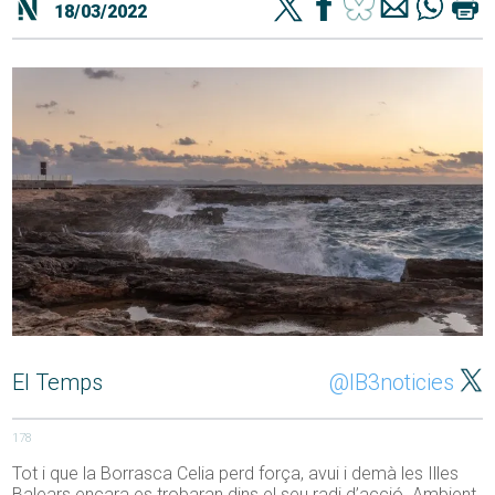
18/03/2022
El Temps
@IB3noticies
178
Tot i que la Borrasca Celia perd força, avui i demà les Illes
Balears encara es trobaran dins el seu radi d’acció. Ambient