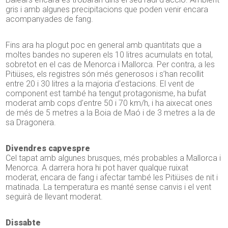
gris i amb algunes precipitacions que poden venir encara
acompanyades de fang.
Fins ara ha plogut poc en general amb quantitats que a
moltes bandes no superen els 10 litres acumulats en total,
sobretot en el cas de Menorca i Mallorca. Per contra, a les
Pitiüses, els registres són més generosos i s’han recollit
entre 20 i 30 litres a la majoria d’estacions. El vent de
component est també ha tengut protagonisme, ha bufat
moderat amb cops d’entre 50 i 70 km/h, i ha aixecat ones
de més de 5 metres a la Boia de Maó i de 3 metres a la de
sa Dragonera.
Divendres capvespre
Cel tapat amb algunes brusques, més probables a Mallorca i
Menorca. A darrera hora hi pot haver qualque ruixat
moderat, encara de fang i afectar també les Pitiüses de nit i
matinada. La temperatura es manté sense canvis i el vent
seguirà de llevant moderat.
Dissabte