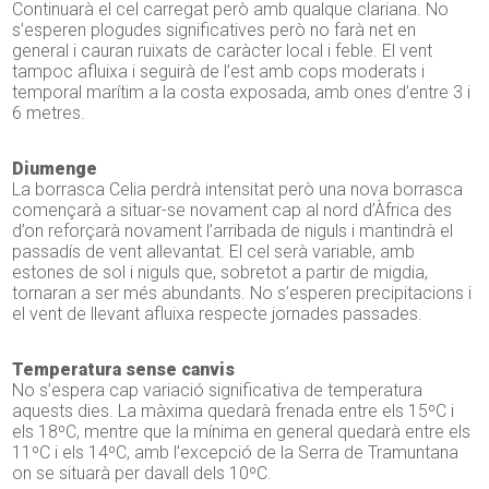
Continuarà el cel carregat però amb qualque clariana. No
s’esperen plogudes significatives però no farà net en
general i cauran ruixats de caràcter local i feble. El vent
tampoc afluixa i seguirà de l’est amb cops moderats i
temporal marítim a la costa exposada, amb ones d’entre 3 i
6 metres.
Diumenge
La borrasca Celia perdrà intensitat però una nova borrasca
començarà a situar-se novament cap al nord d’Àfrica des
d’on reforçarà novament l’arribada de niguls i mantindrà el
passadís de vent allevantat. El cel serà variable, amb
estones de sol i niguls que, sobretot a partir de migdia,
tornaran a ser més abundants. No s’esperen precipitacions i
el vent de llevant afluixa respecte jornades passades.
Temperatura sense canvis
No s’espera cap variació significativa de temperatura
aquests dies. La màxima quedarà frenada entre els 15ºC i
els 18ºC, mentre que la mínima en general quedarà entre els
11ºC i els 14ºC, amb l’excepció de la Serra de Tramuntana
on se situarà per davall dels 10ºC.