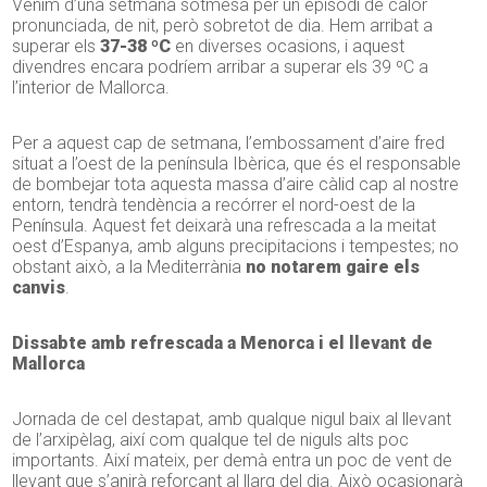
Venim d’una setmana sotmesa per un episodi de calor
pronunciada, de nit, però sobretot de dia. Hem arribat a
superar els
37-38 ºC
en diverses ocasions, i aquest
divendres encara podríem arribar a superar els 39 ºC a
l’interior de Mallorca.
Per a aquest cap de setmana, l’embossament d’aire fred
situat a l’oest de la península Ibèrica, que és el responsable
de bombejar tota aquesta massa d’aire càlid cap al nostre
entorn, tendrà tendència a recórrer el nord-oest de la
Península. Aquest fet deixarà una refrescada a la meitat
oest d’Espanya, amb alguns precipitacions i tempestes; no
obstant això, a la Mediterrània
no notarem gaire els
canvis
.
Dissabte amb refrescada a Menorca i el llevant de
Mallorca
Jornada de cel destapat, amb qualque nigul baix al llevant
de l’arxipèlag, així com qualque tel de niguls alts poc
importants. Així mateix, per demà entra un poc de vent de
llevant que s’anirà reforçant al llarg del dia. Això ocasionarà