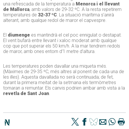
una refrescada de la temperatura a
Menorca i el llevant
de Mallorca
, amb valors de 29-32 ºC. A la resta repetirem
temperatures de
32-37 ºC
. La situació marítima s’anirà
alterant, amb qualque redol de maror el capvespre.
El
diumenge
es mantindrà el cel poc ennigulat o destapat.
El vent bufarà entre llevant i xaloc moderat amb qualque
cop que pot superar els 50 km/h. A la mar tendrem redols
de maror, amb ones entorn d’1 metre d’altura.
Les temperatures poden davallar una miqueta més.
(Màximes de 29-35 ºC, més altres al ponent de cada una de
les illes). Aquesta davallada no serà continuada; de fet,
durant la primera meitat de la setmana els termòmetres
tornaran a remuntar. Els canvis podrien arribar amb vista a la
revetla de Sant Joan
.