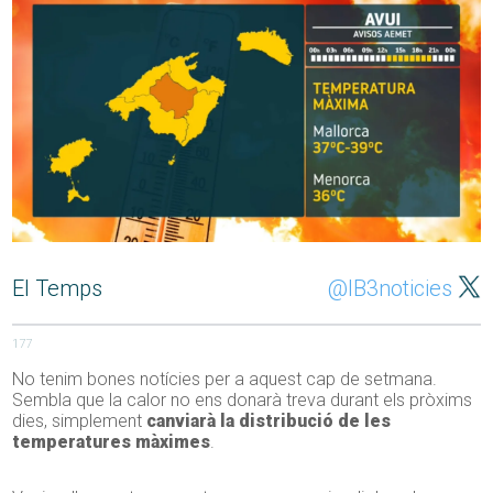
El Temps
@IB3noticies
177
No tenim bones notícies per a aquest cap de setmana.
Sembla que la calor no ens donarà treva durant els pròxims
dies, simplement
canviarà la distribució de les
temperatures màximes
.