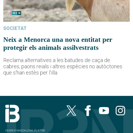
SOCIETAT
Neix a Menorca una nova entitat per
protegir els animals assilvestrats
Reclama alternatives a les batudes de caça de
cabres, paons reials i altres espècies no autòctones
que s'han estès per l'illa
CARRER MAGDALENA, 21, 07180