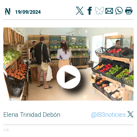
19/09/2024
Elena Trinidad Debón
@IB3noticies
239