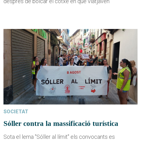
després de bolcar el cotxe en què viatjaven
SOCIETAT
Sóller contra la massificació turística
Sota el lema "Sóller al límit" els convocants es