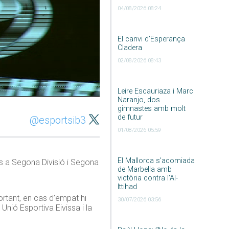
04/08/2026 08:24
El canvi d’Esperança
Cladera
02/08/2026 08:43
Leire Escauriaza i Marc
Naranjo, dos
gimnastes amb molt
de futur
@esportsib3
01/08/2026 05:59
El Mallorca s’acomiada
ns a Segona Divisió i Segona
de Marbella amb
victòria contra l’Al-
Ittihad
ortant, en cas d’empat hi
30/07/2026 03:56
Unió Esportiva Eivissa i la