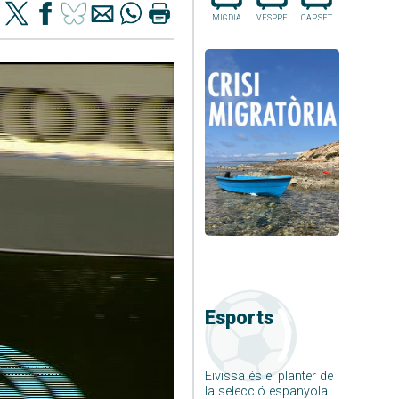
MIGDIA
VESPRE
CAP.SET
Esports
Eivissa és el planter de
la selecció espanyola