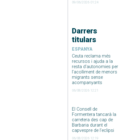
09/06/2026 01:24
Darrers
titulars
ESPANYA
Ceuta reclama més
recursos i ajuda a la
resta d’autonomies per
l’acolliment de menors
migrants sense
acompanyants
06/08/2026 12:21
El Consell de
Formentera tancarà la
carretera des cap de
Barbaria durant el
capvespre de l’eclipsi
06/08/2026 12:19