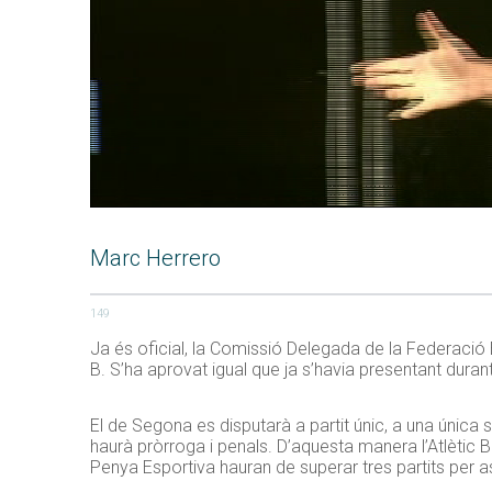
Marc Herrero
149
Ja és oficial, la Comissió Delegada de la Federació
B. S’ha aprovat igual que ja s’havia presentant dura
El de Segona es disputarà a partit únic, a una única 
haurà pròrroga i penals. D’aquesta manera l’Atlètic B
Penya Esportiva hauran de superar tres partits per a