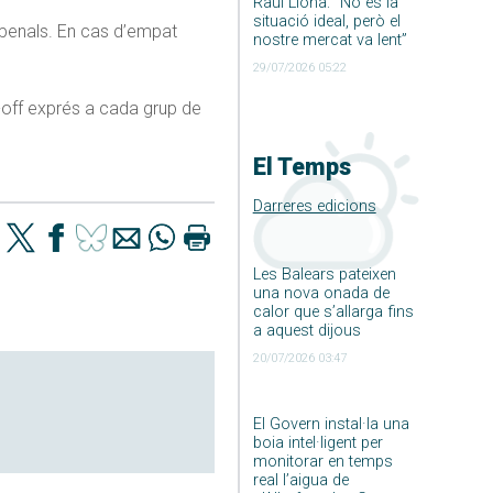
Raúl Llona: ”No és la
situació ideal, però el
 penals. En cas d’empat
nostre mercat va lent”
29/07/2026 05:22
-off exprés a cada grup de
El Temps
Darreres edicions
Les Balears pateixen
una nova onada de
calor que s’allarga fins
a aquest dijous
20/07/2026 03:47
El Govern instal·la una
boia intel·ligent per
monitorar en temps
real l’aigua de