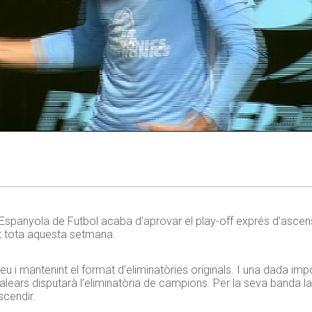
 Espanyola de Futbol acaba d’aprovar el play-off exprés d’asce
nt tota aquesta setmana.
seu i mantenint el format d’eliminatòries originals. I una dada imp
alears disputarà l’eliminatòria de campions. Per la seva banda la 
scendir.