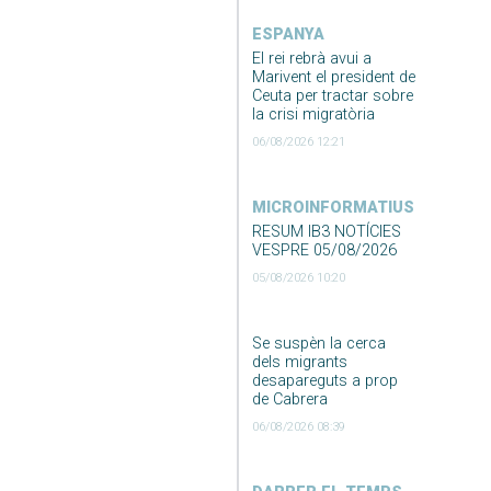
ESPANYA
El rei rebrà avui a
Marivent el president de
Ceuta per tractar sobre
la crisi migratòria
06/08/2026 12:21
MICROINFORMATIUS
RESUM IB3 NOTÍCIES
VESPRE 05/08/2026
05/08/2026 10:20
Se suspèn la cerca
dels migrants
desapareguts a prop
de Cabrera
06/08/2026 08:39