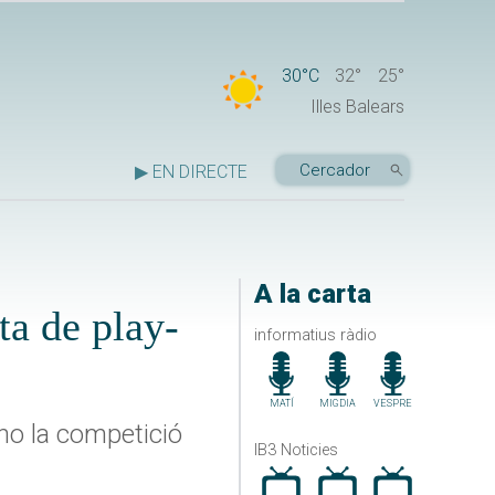
30°C
32°
25°
Illes Balears
▶ EN DIRECTE
A la carta
ta de play-
informatius ràdio
MATÍ
MIGDIA
VESPRE
 no la competició
IB3 Noticies