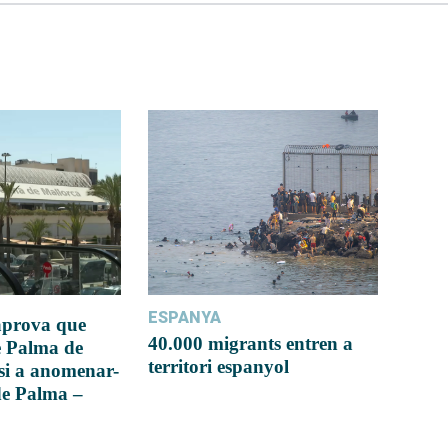
ESPANYA
 aprova que
40.000 migrants entren a
e Palma de
territori espanyol
si a anomenar-
de Palma –