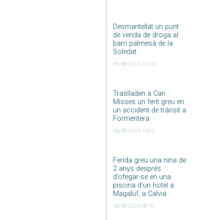
Desmantellat un punt
de venda de droga al
barri palmesà de la
Soledat
06/08/2026 12:00
Traslladen a Can
Misses un ferit greu en
un accident de trànsit a
Formentera
06/08/2026 10:20
Ferida greu una nina de
2 anys després
d’ofegar-se en una
piscina d’un hotel a
Magaluf, a Calvià
06/08/2026 08:41