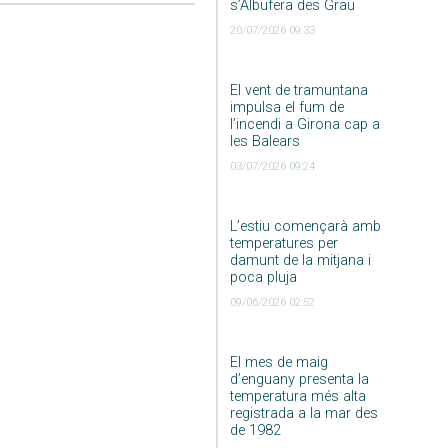
s’Albufera des Grau
20/07/2026 09:33
El vent de tramuntana
impulsa el fum de
l’incendi a Girona cap a
les Balears
03/07/2026 09:24
L’estiu començarà amb
temperatures per
damunt de la mitjana i
poca pluja
09/06/2026 02:52
El mes de maig
d’enguany presenta la
temperatura més alta
registrada a la mar des
de 1982