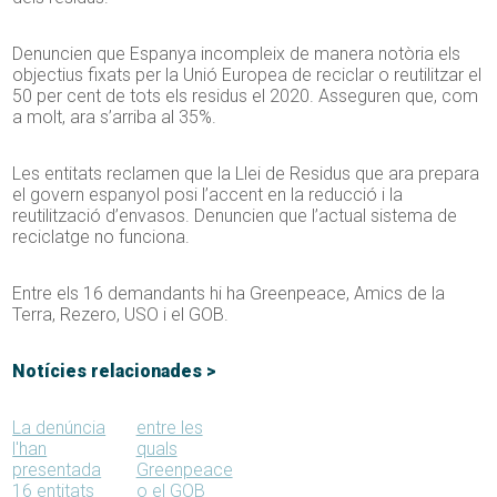
Denuncien que Espanya incompleix de manera notòria els
objectius fixats per la Unió Europea de reciclar o reutilitzar el
50 per cent de tots els residus el 2020. Asseguren que, com
a molt, ara s’arriba al 35%.
Les entitats reclamen que la Llei de Residus que ara prepara
el govern espanyol posi l’accent en la reducció i la
reutilització d’envasos. Denuncien que l’actual sistema de
reciclatge no funciona.
Entre els 16 demandants hi ha Greenpeace, Amics de la
Terra, Rezero, USO i el GOB.
Notícies relacionades >
La denúncia
entre les
l'han
quals
presentada
Greenpeace
16 entitats
o el GOB