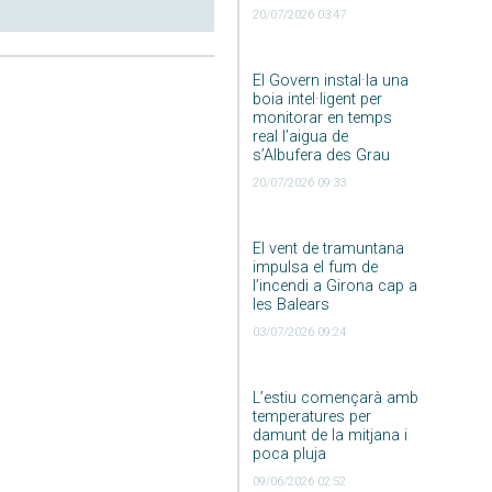
20/07/2026 03:47
El Govern instal·la una
boia intel·ligent per
monitorar en temps
real l’aigua de
s’Albufera des Grau
20/07/2026 09:33
El vent de tramuntana
impulsa el fum de
l’incendi a Girona cap a
les Balears
03/07/2026 09:24
L’estiu començarà amb
temperatures per
damunt de la mitjana i
poca pluja
09/06/2026 02:52