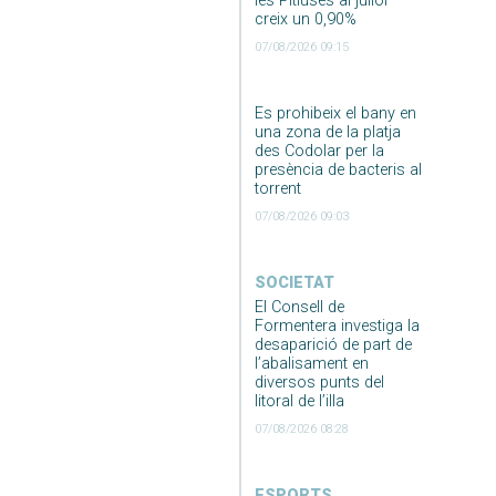
les Pitiüses al juliol
creix un 0,90%
07/08/2026 09:15
Es prohibeix el bany en
una zona de la platja
des Codolar per la
presència de bacteris al
torrent
07/08/2026 09:03
SOCIETAT
El Consell de
Formentera investiga la
desaparició de part de
l’abalisament en
diversos punts del
litoral de l’illa
07/08/2026 08:28
ESPORTS