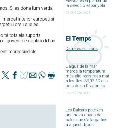
Eivissa és el planter de
la selecció espanyola
uros. Si es dona llum verda
04/08/2026 08:24
el mercat interior europeu si
rpetu i creu que és
no té tots els suports
El Temps
el govern de coalició li han
Darreres edicions
ent imprescindible.
L’aigua de la mar
marca la temperatura
més alta registrada mai
a les Illes: 33,02 ºC a la
boia de sa Dragonera
07/08/2026 08:12
Les Balears pateixen
una nova onada de
calor que s’allarga fins
a aquest dijous