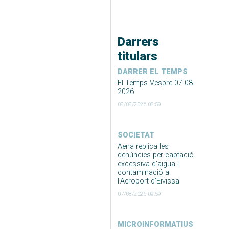
Darrers
titulars
DARRER EL TEMPS
El Temps Vespre 07-08-
2026
08/08/2026 08:59
SOCIETAT
Aena replica les
denúncies per captació
excessiva d’aigua i
contaminació a
l’Aeroport d’Eivissa
07/08/2026 09:59
MICROINFORMATIUS