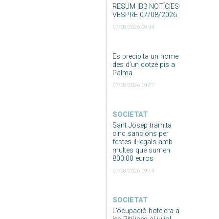
RESUM IB3 NOTÍCIES
VESPRE 07/08/2026
07/08/2026 09:34
Es precipita un home
des d’un dotzè pis a
Palma
07/08/2026 09:27
SOCIETAT
Sant Josep tramita
cinc sancions per
festes il·legals amb
multes que sumen
800.00 euros
07/08/2026 09:14
SOCIETAT
L’ocupació hotelera a