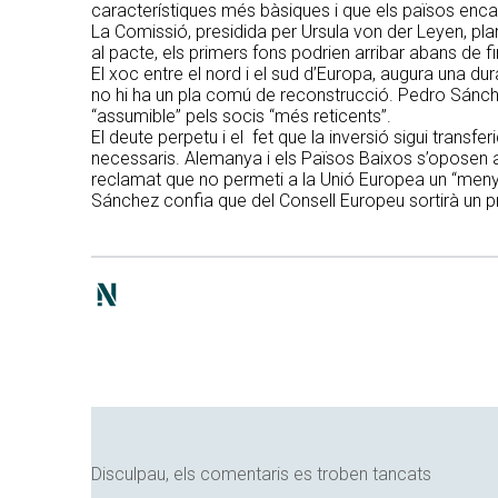
característiques més bàsiques i que els països enca
La Comissió, presidida per Ursula von der Leyen, pla
al pacte, els primers fons podrien arribar abans de fi
El xoc entre el nord i el sud d’Europa, augura una dur
no hi ha un pla comú de reconstrucció. Pedro Sánche
“assumible” pels socis “més reticents”.
El deute perpetu i el fet que la inversió sigui transfe
necessaris. Alemanya i els Països Baixos s’oposen al
reclamat que no permeti a la Unió Europea un “meny
Sánchez confia que del Consell Europeu sortirà un p
Disculpau, els comentaris es troben tancats