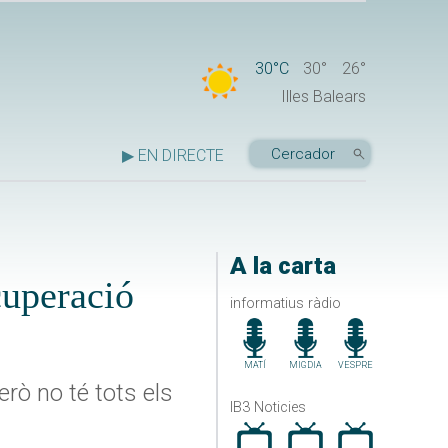
30°C
30°
26°
Illes Balears
▶ EN DIRECTE
A la carta
cuperació
informatius ràdio
MATÍ
MIGDIA
VESPRE
rò no té tots els
IB3 Noticies