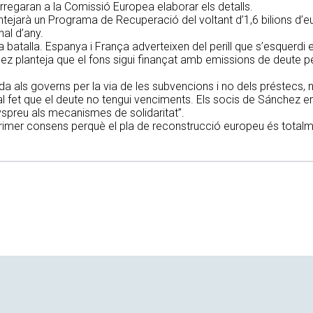
rregaran a la Comissió Europea elaborar els detalls.
ntejarà un Programa de Recuperació del voltant d’1,6 bilions d’e
nal d’any.
a batalla. Espanya i França adverteixen del perill que s’esquerdi 
z planteja que el fons sigui finançat amb emissions de deute pe
rida als governs per la via de les subvencions i no dels préstecs, 
 fet que el deute no tengui venciments. Els socis de Sánchez en 
spreu als mecanismes de solidaritat”.
rimer consens perquè el pla de reconstrucció europeu és totalm