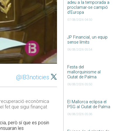
adeu a la temporada a
proclamar-se campió
d’Europa
07/08/2026 04:50
JP Financial, un equip
sense límits
06/08/2026 05:54
Festa del
mallorquinisme al
@IB3noticies
Ciutat de Palma
06/08/2026 05:50
de recuperació econòmica
El Mallorca eclipsa el
l fet que sigui finançat
PSG al Ciutat de Palma
06/08/2026 05:36
ia, però sí que es posin
ensuaran les