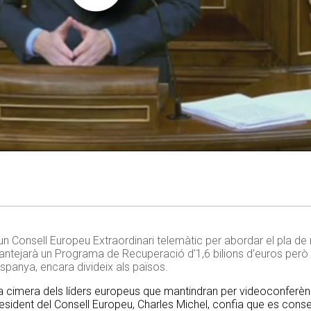
s un Consell Europeu Extraordinari telemàtic per abordar el pla 
lantejarà un Programa de Recuperació d’1,6 bilions d’euros però e
panya, encara divideix als països.
 cimera dels líders europeus que mantindran per videoconferènc
l president del Consell Europeu, Charles Michel, confia que es cons