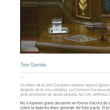
Toni Gomila
160
Els líders de la Unió Europea celebren aquest dijou
després de la crisi sanitària. La Comissió Europea p
amb emissions de deute perpetu, tal com defensa Es
No s’esperen grans decisions en forma d’acord de la
sobre la taula les línies generals del futur pacte. E