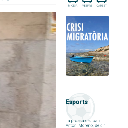
MIGDIA
VESPRE
CAP.SET
Esports
La proesa de Joan
Antoni Moreno, de dir