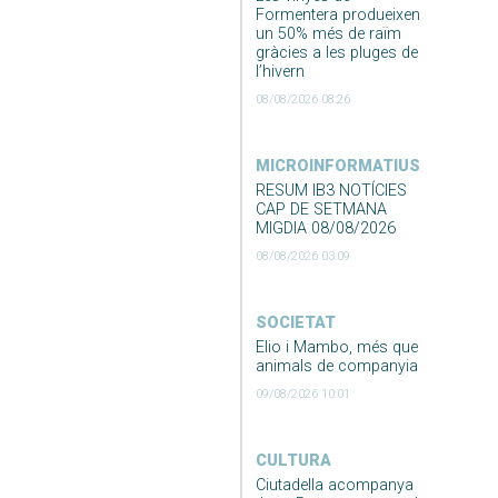
Formentera produeixen
un 50% més de raïm
gràcies a les pluges de
l’hivern
08/08/2026 08:26
MICROINFORMATIUS
RESUM IB3 NOTÍCIES
CAP DE SETMANA
MIGDIA 08/08/2026
08/08/2026 03:09
SOCIETAT
Elio i Mambo, més que
animals de companyia
09/08/2026 10:01
CULTURA
Ciutadella acompanya