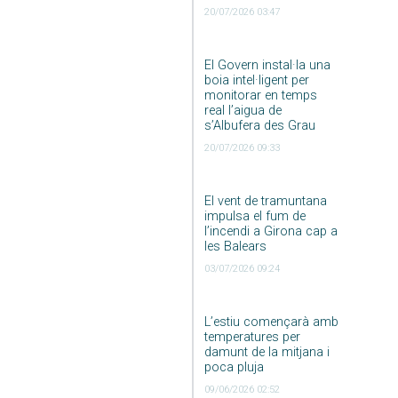
20/07/2026 03:47
El Govern instal·la una
boia intel·ligent per
monitorar en temps
real l’aigua de
s’Albufera des Grau
20/07/2026 09:33
El vent de tramuntana
impulsa el fum de
l’incendi a Girona cap a
les Balears
03/07/2026 09:24
L’estiu començarà amb
temperatures per
damunt de la mitjana i
poca pluja
09/06/2026 02:52