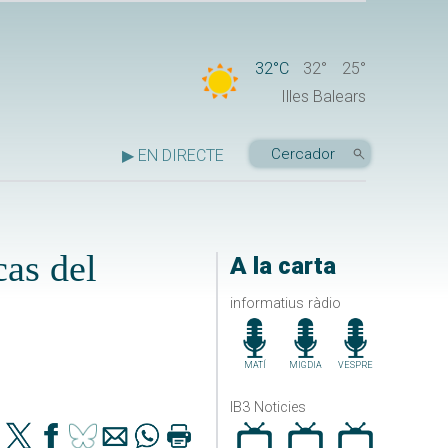
32°C
32°
25°
Illes Balears
▶ EN DIRECTE
cas del
A la carta
informatius ràdio
MATÍ
MIGDIA
VESPRE
IB3 Noticies