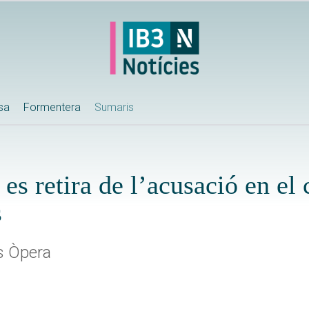
ssa
Formentera
Sumaris
s retira de l’acusació en el 
s
s Òpera