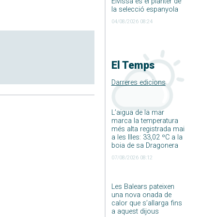
Eivissa és el planter de
la selecció espanyola
04/08/2026 08:24
El Temps
Darreres edicions
L’aigua de la mar
marca la temperatura
més alta registrada mai
a les Illes: 33,02 ºC a la
boia de sa Dragonera
07/08/2026 08:12
Les Balears pateixen
una nova onada de
calor que s’allarga fins
a aquest dijous