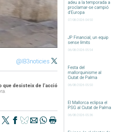
adeu a la temporada a
proclamar-se campió
d’Europa
07/08/2026 04:50
JP Financial, un equip
sense límits
06/08/2026 05:54
@IB3noticies
Festa del
mallorquinisme al
Ciutat de Palma
o que desisteix de l’acció
06/08/2026 05:50
ra.
El Mallorca eclipsa el
PSG al Ciutat de Palma
06/08/2026 05:36