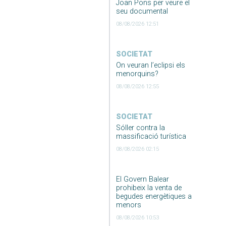
Joan Pons per veure el
seu documental
08/08/2026 12:51
SOCIETAT
On veuran l’eclipsi els
menorquins?
08/08/2026 12:55
SOCIETAT
Sóller contra la
massificació turística
08/08/2026 02:15
El Govern Balear
prohibeix la venta de
begudes energètiques a
menors
08/08/2026 10:53