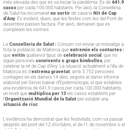
més elevada des que es va iniciar la pandèmia. És de
641.9
casos
per cada 100.000 habitants. Per això, la Conselleria
de Salut ha recomanat
no sortir
de casa la
Nit de Cap
d’Any
. És evident, diuen, que les festes com les del Pont de
desembre passen factura. Per això, demanen que es
compleixin les normes.
La
Conselleria de Salut
i Consum vol enviar un missatge a
tota la població de Mallorca que
extremin els contactes
i
que
evitin
qualsevol tipus de
celebració social
, que no
siguin persones
convivents o grups bimbolles
, per
celebrar la nit de Cap d’Any. La situació actualment a l’illa de
Mallorca és d’
extrema gravetat
, amb 5.752 persones
contagies en els darrers 14 dies, segons el darrer informe
elaborat pel Servei balear d’Epidemiologia, el que estableix
una incidència de 641,9 casos per cada 100.000 habitants,
un nivell que
multiplica per 13
els casos establerts per
l’
Organització Mundial de la Salut
per establir una
situació de risc
.
L’evidència ha demostrat que les festivitats, com va passar
després del pont del 12 d’octubre, el de l’1 de novembre o el