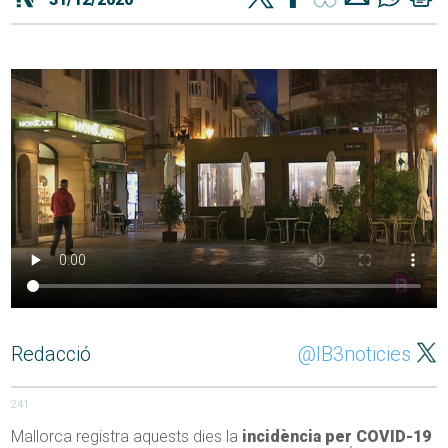
Redacció
@IB3noticies
241
Mallorca registra aquests dies la
incidència per COVID-19