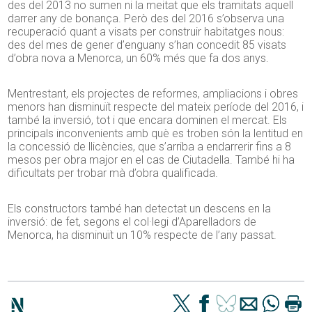
des del 2013 no sumen ni la meitat que els tramitats aquell
darrer any de bonança. Però des del 2016 s’observa una
recuperació quant a visats per construir habitatges nous:
des del mes de gener d’enguany s’han concedit 85 visats
d’obra nova a Menorca, un 60% més que fa dos anys.
Mentrestant, els projectes de reformes, ampliacions i obres
menors han disminuït respecte del mateix període del 2016, i
també la inversió, tot i que encara dominen el mercat. Els
principals inconvenients amb què es troben són la lentitud en
la concessió de llicències, que s’arriba a endarrerir fins a 8
mesos per obra major en el cas de Ciutadella. També hi ha
dificultats per trobar mà d’obra qualificada.
Els constructors també han detectat un descens en la
inversió: de fet, segons el col·legi d’Aparelladors de
Menorca, ha disminuït un 10% respecte de l’any passat.