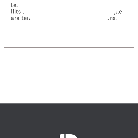
Les construccions que s’han acostat als
llits fluvials al llarg dels anys són les que
ara tenen més risc de patir inundacions.