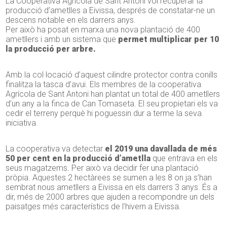
La Cooperativa Agrícola de Sant Antoni vol recuperar la
producció d’ametlles a Eivissa, després de constatar-ne un
descens notable en els darrers anys.
Per això ha posat en marxa una nova plantació de 400
ametllers i amb un sistema que
permet multiplicar per 10
la producció per arbre.
Amb la col·locació d’aquest cilindre protector contra conills
finalitza la tasca d’avui. Els membres de la cooperativa
Agrícola de Sant Antoni han plantat un total de 400 ametllers
d’un any a la finca de Can Tomaseta. El seu propietari els va
cedir el terreny perquè hi poguessin dur a terme la seva
iniciativa.
La cooperativa va detectar
el 2019 una davallada de més
50 per cent en la producció d’ametlla
que entrava en els
seus magatzems. Per això va decidir fer una plantació
pròpia. Aquestes 2 hectàrees se sumen a les 8 on ja s’han
sembrat nous ametllers a Eivissa en els darrers 3 anys. És a
dir, més de 2000 arbres que ajuden a recompondre un dels
paisatges més característics de l’hivern a Eivissa.