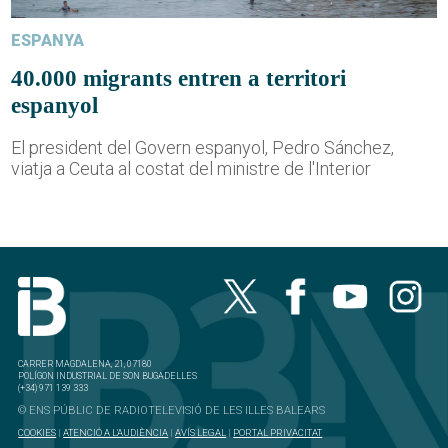
ESPANYA
40.000 migrants entren a territori
espanyol
El president del Govern espanyol, Pedro Sánchez,
viatja a Ceuta al costat del ministre de l'Interior
CARRER MAGDALENA, 21, 07180
POLÍGON INDUSTRIAL DE SON BUGADELLES
(+34) 971 139 333
© ENS PÚBLIC DE RADIOTELEVISIÓ DE LES ILLES BALEARS
COOKIES
|
ATENCIÓ A L'AUDIÈNCIA
|
AVÍS LEGAL
|
PORTAL PRIVACITAT