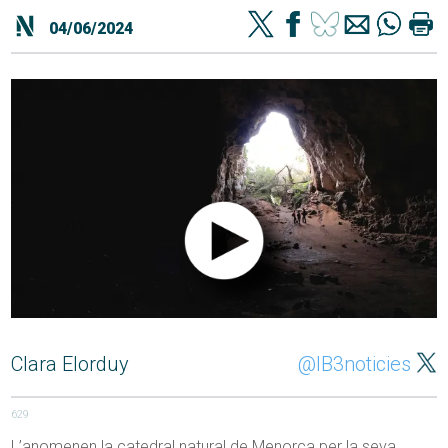
04/06/2024
Clara Elorduy
@IB3noticies
629
L’anomenen la catedral natural de Menorca per la seva