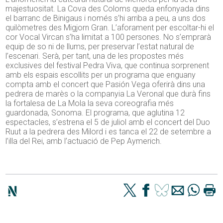
majestuositat. La Cova des Coloms queda enfonyada dins
el barranc de Binigaus i només s’hi arriba a peu, a uns dos
quilòmetres des Migjorn Gran. L’aforament per escoltar-hi el
cor Vocal Vircan s’ha limitat a 100 persones. No s’emprarà
equip de so ni de llums, per preservar l’estat natural de
l’escenari. Serà, per tant, una de les propostes més
exclusives del festival Pedra Viva, que continua sorprenent
amb els espais escollits per un programa que enguany
compta amb el concert que Pasión Vega oferirà dins una
pedrera de marès o la companyia La Veronal que durà fins
la fortalesa de La Mola la seva coreografia més
guardonada, Sonoma. El programa, que aglutina 12
espectacles, s’estrena el 5 de juliol amb el concert del Duo
Ruut a la pedrera des Milord i es tanca el 22 de setembre a
l’illa del Rei, amb l’actuació de Pep Aymerich.