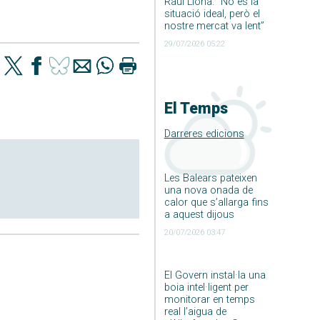
Raúl Llona: ”No és la
situació ideal, però el
nostre mercat va lent”
29/07/2026 05:22
El Temps
Darreres edicions
Les Balears pateixen
una nova onada de
calor que s’allarga fins
a aquest dijous
20/07/2026 03:47
El Govern instal·la una
boia intel·ligent per
monitorar en temps
real l’aigua de