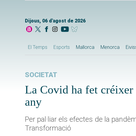
Dijous, 06 d'agost de 2026
El Temps
Esports
Mallorca
Menorca
Eivi
SOCIETAT
La Covid ha fet créixe
any
Per pal·liar els efectes de la pandè
Transformació