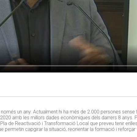
n només un any. Actualment hi ha més de 2.000 persones sense fe
2020 amb les millors dades econòmiques dels darrers 8 anys. Per
Pla de Reactivació i Transformació Local que preveu tenir enlle
e permetin capgirar la situació, reorientar la formació i reforçar 