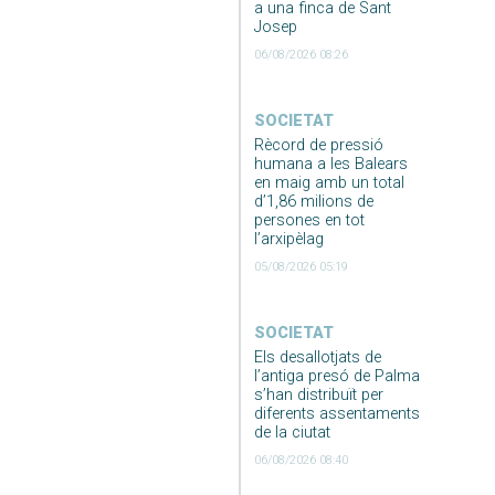
a una finca de Sant
Josep
06/08/2026 08:26
SOCIETAT
Rècord de pressió
humana a les Balears
en maig amb un total
d’1,86 milions de
persones en tot
l’arxipèlag
05/08/2026 05:19
SOCIETAT
Els desallotjats de
l’antiga presó de Palma
s’han distribuït per
diferents assentaments
de la ciutat
06/08/2026 08:40