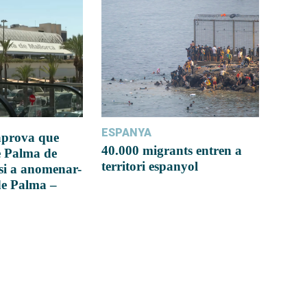
ESPANYA
 aprova que
40.000 migrants entren a
e Palma de
territori espanyol
si a anomenar-
de Palma –