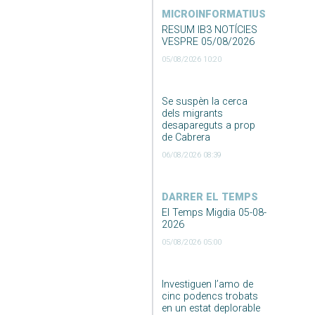
MICROINFORMATIUS
RESUM IB3 NOTÍCIES
VESPRE 05/08/2026
05/08/2026 10:20
Se suspèn la cerca
dels migrants
desapareguts a prop
de Cabrera
06/08/2026 08:39
DARRER EL TEMPS
El Temps Migdia 05-08-
2026
05/08/2026 05:00
Investiguen l’amo de
cinc podencs trobats
en un estat deplorable