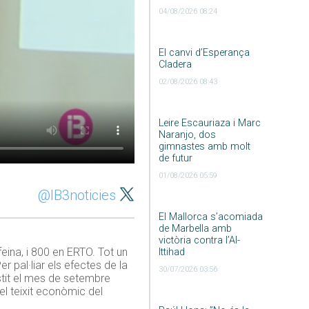
04/08/2026 08:24
El canvi d’Esperança
Cladera
02/08/2026 08:43
Leire Escauriaza i Marc
Naranjo, dos
gimnastes amb molt
de futur
01/08/2026 05:59
@IB3noticies
El Mallorca s’acomiada
de Marbella amb
victòria contra l’Al-
ina, i 800 en ERTO. Tot un
Ittihad
 pal·liar els efectes de la
30/07/2026 03:56
stit el mes de setembre
el teixit econòmic del