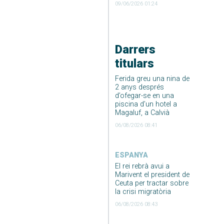
09/06/2026 01:24
Darrers
titulars
Ferida greu una nina de
2 anys després
d’ofegar-se en una
piscina d’un hotel a
Magaluf, a Calvià
06/08/2026 08:41
ESPANYA
El rei rebrà avui a
Marivent el president de
Ceuta per tractar sobre
la crisi migratòria
06/08/2026 08:43