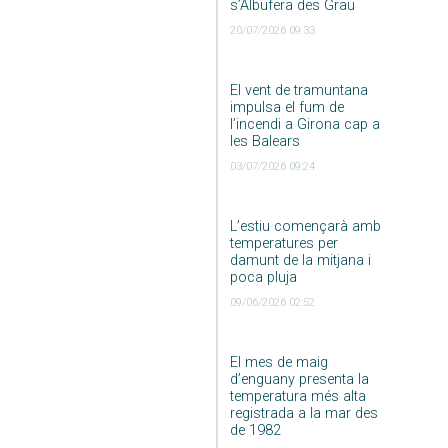
s’Albufera des Grau
20/07/2026 09:33
El vent de tramuntana
impulsa el fum de
l’incendi a Girona cap a
les Balears
03/07/2026 09:24
L’estiu començarà amb
temperatures per
damunt de la mitjana i
poca pluja
09/06/2026 02:52
El mes de maig
d’enguany presenta la
temperatura més alta
registrada a la mar des
de 1982