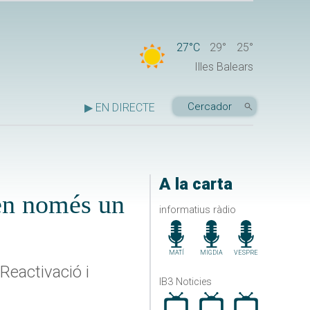
27°C
29°
25°
Illes Balears
▶ EN DIRECTE
A la carta
 en només un
informatius ràdio
MATÍ
MIGDIA
VESPRE
Reactivació i
IB3 Noticies