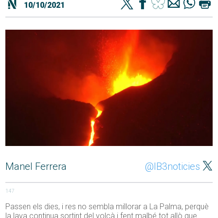
10/10/2021
Manel Ferrera
@IB3noticies
147
Passen els dies, i res no sembla millorar a La Palma, perquè
la lava continua sortint del volcà i fent malbé tot allò que