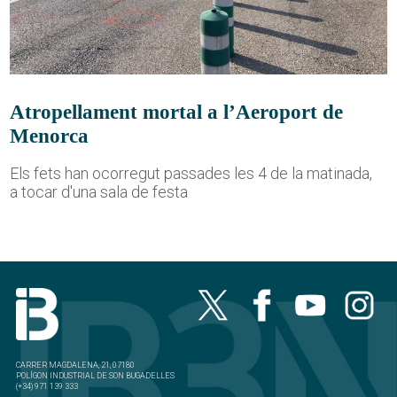
Atropellament mortal a l’Aeroport de
Menorca
Els fets han ocorregut passades les 4 de la matinada,
a tocar d'una sala de festa
CARRER MAGDALENA, 21, 07180
POLÍGON INDUSTRIAL DE SON BUGADELLES
(+34) 971 139 333