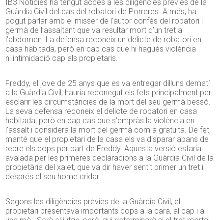
IB3 Notícies ha tengut accés a les diligències prèvies de la
Guàrdia Civil del cas del robatori de Porreres. A més, ha
pogut parlar amb el misser de l’autor confés del robatori i
germà de l’assaltant que va resultar mort d’un tret a
l’abdomen. La defensa reconeix un delicte de robatori en
casa habitada, però en cap cas que hi hagués violència
ni intimidació cap als propietaris.
Freddy, el jove de 25 anys que es va entregar dilluns dematí
a la Guàrdia Civil, hauria reconegut els fets principalment per
esclarir les circumstàncies de la mort del seu germà bessó.
La seva defensa reconeix el delicte de robatori en casa
habitada, però en cap cas que s’empràs la violència en
l’assalt i considera la mort del germà com a gratuïta. De fet,
manté que el propietari de la casa els va disparar abans de
rebre els cops per part de Freddy. Aquesta versió estaria
avalada per les primeres declaracions a la Guàrdia Civil de la
propietària del xalet, que va dir haver sentit primer un tret i
després el seu home cridar.
Segons les diligències prèvies de la Guàrdia Civil, el
propietari presentava importants cops a la cara, al cap i a