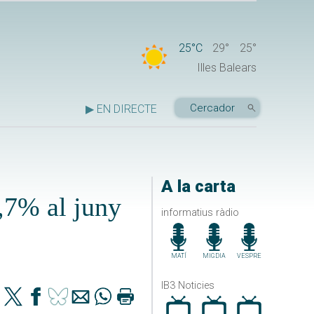
25°C
29°
25°
Illes Balears
▶ EN DIRECTE
A la carta
,7% al juny
informatius ràdio
MATÍ
MIGDIA
VESPRE
IB3 Noticies