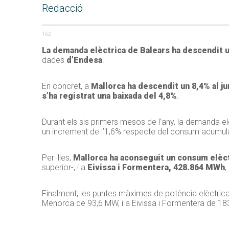
Redacció
162
La demanda elèctrica de Balears ha descendit un
dades
d’Endesa
.
En concret, a
Mallorca ha descendit un 8,4% al j
s’ha registrat una baixada del 4,8%
.
Durant els sis primers mesos de l’any, la demanda e
un increment de l’1,6% respecte del consum acumula
Per illes,
Mallorca ha aconseguit un consum elèc
superior-; i a
Eivissa i Formentera, 428.864 MWh
,
Finalment, les puntes màximes de potència elèctric
Menorca de 93,6 MW, i a Eivissa i Formentera de 18