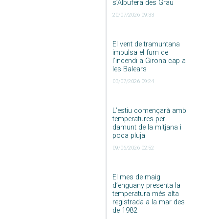
s’Albufera des Grau
20/07/2026 09:33
El vent de tramuntana
impulsa el fum de
l’incendi a Girona cap a
les Balears
03/07/2026 09:24
L’estiu començarà amb
temperatures per
damunt de la mitjana i
poca pluja
09/06/2026 02:52
El mes de maig
d’enguany presenta la
temperatura més alta
registrada a la mar des
de 1982