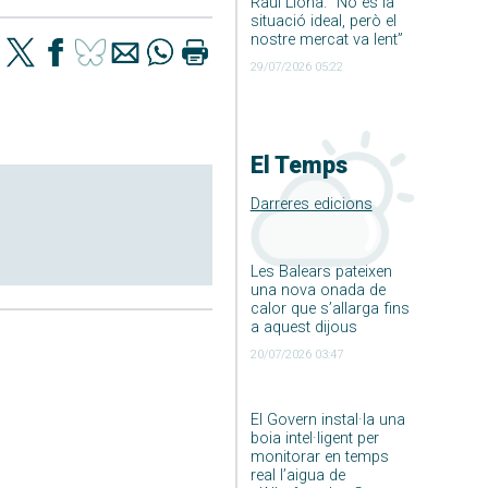
Raúl Llona: ”No és la
situació ideal, però el
nostre mercat va lent”
29/07/2026 05:22
El Temps
Darreres edicions
Les Balears pateixen
una nova onada de
calor que s’allarga fins
a aquest dijous
20/07/2026 03:47
El Govern instal·la una
boia intel·ligent per
monitorar en temps
real l’aigua de