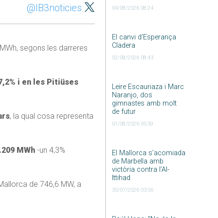
@IB3noticies
04/08/2026 08:24
El canvi d’Esperança
Cladera
MWh, segons les darreres
02/08/2026 08:43
,2% i en les Pitiüses
Leire Escauriaza i Marc
Naranjo, dos
gimnastes amb molt
de futur
ars
, la qual cosa representa
01/08/2026 05:59
9.209 MWh
-un 4,3%
El Mallorca s’acomiada
de Marbella amb
victòria contra l’Al-
Ittihad
 Mallorca de 746,6 MW, a
30/07/2026 03:56