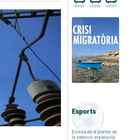
MIGDIA
VESPRE
CAP.SET
Esports
Eivissa és el planter de
la selecció espanyola