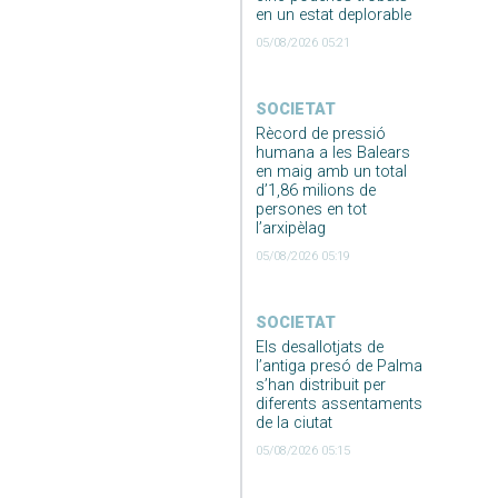
en un estat deplorable
05/08/2026 05:21
SOCIETAT
Rècord de pressió
humana a les Balears
en maig amb un total
d’1,86 milions de
persones en tot
l’arxipèlag
05/08/2026 05:19
SOCIETAT
Els desallotjats de
l’antiga presó de Palma
s’han distribuit per
diferents assentaments
de la ciutat
05/08/2026 05:15