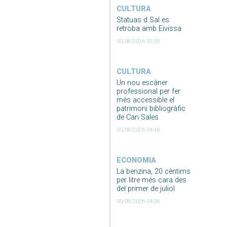
CULTURA
Statuas d Sal es
retroba amb Eivissa
05/08/2026 05:00
CULTURA
Un nou escàner
professional per fer
més accessible el
patrimoni bibliogràfic
de Can Sales
05/08/2026 04:46
ECONOMIA
La benzina, 20 cèntims
per litre més cara des
del primer de juliol
05/08/2026 04:36