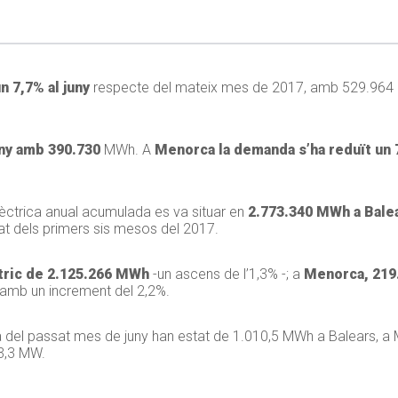
 7,7% al juny
respecte del mateix mes de 2017, amb 529.964 
uny amb 390.730
MWh. A
Menorca la demanda s’ha reduït un 7
lèctrica anual acumulada es va situar en
2.773.340 MWh a Bale
t dels primers sis mesos del 2017.
tric de 2.125.266 MWh
-un ascens de l’1,3% -; a
Menorca, 21
 amb un increment del 2,2%.
a del passat mes de juny han estat de 1.010,5 MWh a Balears, a
3,3 MW.