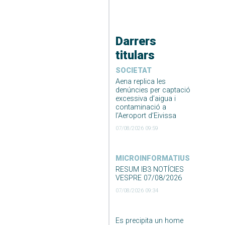
Darrers
titulars
SOCIETAT
Aena replica les
denúncies per captació
excessiva d’aigua i
contaminació a
l’Aeroport d’Eivissa
07/08/2026 09:59
MICROINFORMATIUS
RESUM IB3 NOTÍCIES
VESPRE 07/08/2026
07/08/2026 09:34
Es precipita un home