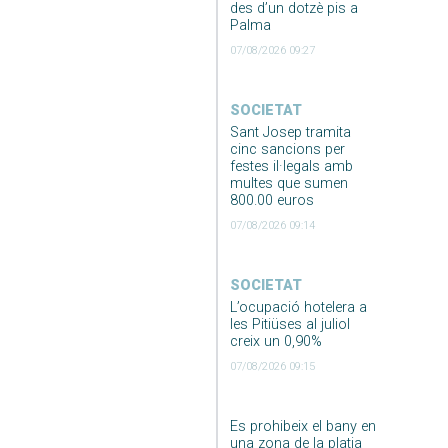
des d’un dotzè pis a
Palma
07/08/2026 09:27
SOCIETAT
Sant Josep tramita
cinc sancions per
festes il·legals amb
multes que sumen
800.00 euros
07/08/2026 09:14
SOCIETAT
L’ocupació hotelera a
les Pitiüses al juliol
creix un 0,90%
07/08/2026 09:15
Es prohibeix el bany en
una zona de la platja