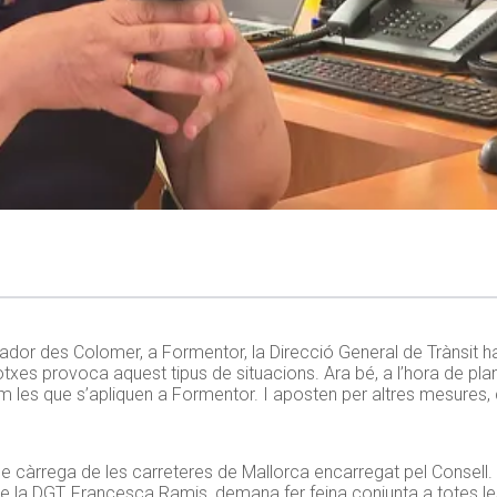
or des Colomer, a Formentor, la Direcció General de Trànsit ha i
xes provoca aquest tipus de situacions. Ara bé, a l’hora de pla
 com les que s’apliquen a Formentor. I aposten per altres mesures,
de càrrega de les carreteres de Mallorca encarregat pel Consell. 
al de la DGT, Francesca Ramis, demana fer feina conjunta a totes le