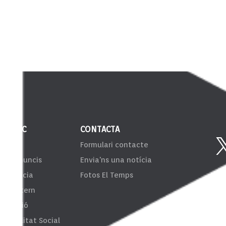
 PÚBLIC
CONTACTA
VIB
Formulari contacte
er d'anuncis
Envia'ns una notícia
sparència
Fotos El Temps
ema Intern
formació
onsibilitat Social