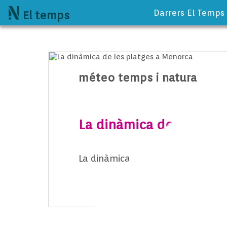
Darrers El Temps
El temps
méteo temps i natura
La dinàmica de les pla
La dinàmica de les platges a Men