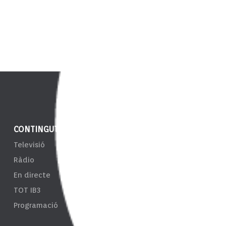
CONTINGUT
NOTÍCIES
ENS
Televisió
IB3 Notícies
EPRT
Ràdio
El Temps
Taul
En directe
Esports
Tran
TOT IB3
Càmeres
Sist
Programació
d'In
Resp