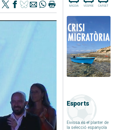
MIGDIA
VESPRE
CAP.SET
Esports
Eivissa és el planter de
la selecció espanyola