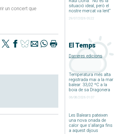
Raúl Llona: ”No és la
situació ideal, però el
rir un concert que
nostre mercat va lent”
29/07/2026 05:22
El Temps
Darreres edicions
Temperatura més alta
registrada mai a la mar
balear: 33,02 ºC a la
boia de sa Dragonera
06/08/2026 01:07
Les Balears pateixen
una nova onada de
calor que s’allarga fins
a aquest dijous