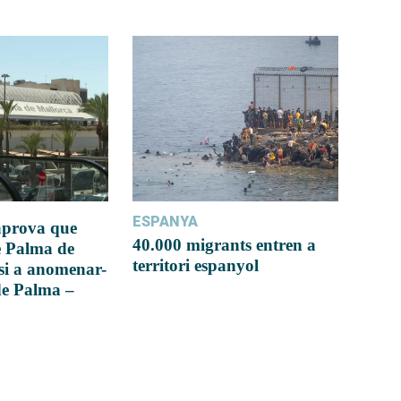
ESPANYA
 aprova que
40.000 migrants entren a
e Palma de
territori espanyol
si a anomenar-
de Palma –