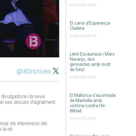
04/08/2026 08:24
El canvi d’Esperança
Cladera
02/08/2026 08:43
Leire Escauriaza i Marc
Naranjo, dos
gimnastes amb molt
de futur
@IB3noticies
01/08/2026 05:59
El Mallorca s’acomiada
 divulgadora i la seva
de Marbella amb
 el seu discurs d’agraïment
victòria contra l’Al-
Ittihad
30/07/2026 03:56
ensar els interessos del
la nit.