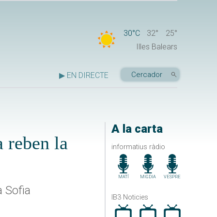
30°C
32°
25°
Illes Balears
▶ EN DIRECTE
A la carta
a reben la
informatius ràdio
MATÍ
MIGDIA
VESPRE
a Sofia
IB3 Noticies