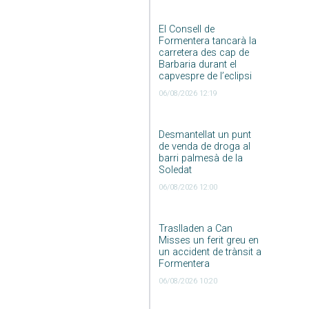
El Consell de
Formentera tancarà la
carretera des cap de
Barbaria durant el
capvespre de l’eclipsi
06/08/2026 12:19
Desmantellat un punt
de venda de droga al
barri palmesà de la
Soledat
06/08/2026 12:00
Traslladen a Can
Misses un ferit greu en
un accident de trànsit a
Formentera
06/08/2026 10:20