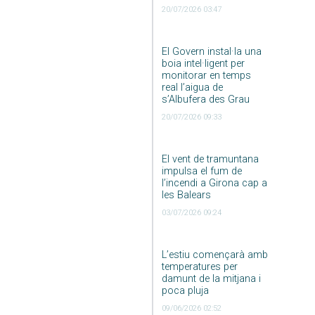
20/07/2026 03:47
El Govern instal·la una
boia intel·ligent per
monitorar en temps
real l’aigua de
s’Albufera des Grau
20/07/2026 09:33
El vent de tramuntana
impulsa el fum de
l’incendi a Girona cap a
les Balears
03/07/2026 09:24
L’estiu començarà amb
temperatures per
damunt de la mitjana i
poca pluja
09/06/2026 02:52