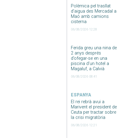
Polèmica pel trasllat
d’aigua des Mercadal a
Maó amb camions
cisterna
06/08/2026 12:28
Ferida greu una nina de
2 anys després
d’ofegar-se en una
piscina d’un hotel a
Magaluf, a Calvià
06/08/2026 08:41
ESPANYA
El rei rebrà avui a
Marivent el president de
Ceuta per tractar sobre
la crisi migratòria
06/08/2026 12:21