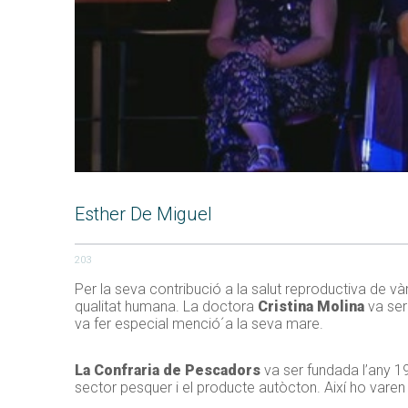
Esther De Miguel
203
Per la seva contribució a la salut reproductiva de và
qualitat humana. La doctora
Cristina Molina
va ser 
va fer especial menció´a la seva mare.
La Confraria de Pescadors
va ser fundada l’any 192
sector pesquer i el producte autòcton. Així ho varen r