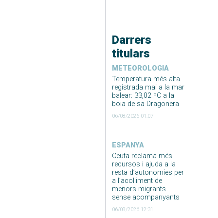
Darrers
titulars
METEOROLOGIA
Temperatura més alta
registrada mai a la mar
balear: 33,02 ºC a la
boia de sa Dragonera
06/08/2026 01:07
ESPANYA
Ceuta reclama més
recursos i ajuda a la
resta d’autonomies per
a l’acolliment de
menors migrants
sense acompanyants
06/08/2026 12:31