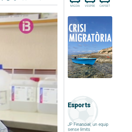
MIGDIA
VESPRE
CAP.SET
Esports
JP Financial, un equip
sense límits