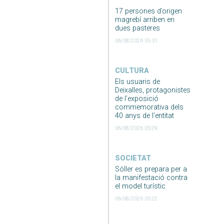
17 persones d’origen
magrebí arriben en
dues pasteres
06/08/2026 05:31
CULTURA
Els usuaris de
Deixalles, protagonistes
de l’exposició
commemorativa dels
40 anys de l’entitat
06/08/2026 05:29
SOCIETAT
Sóller es prepara per a
la manifestació contra
el model turístic
06/08/2026 05:22