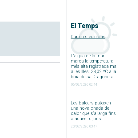
El Temps
Darreres edicions
L’aigua de la mar
marca la temperatura
més alta registrada mai
a les Illes: 33,02 ºC a la
boia de sa Dragonera
06/08/2026 02:44
Les Balears pateixen
una nova onada de
calor que s’allarga fins
a aquest dijous
20/07/2026 03:47