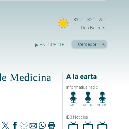
31°C
32°
25°
Illes Balears
▶ EN DIRECTE
 de Medicina
A la carta
informatius ràdio
MATÍ
MIGDIA
VESPRE
IB3 Noticies