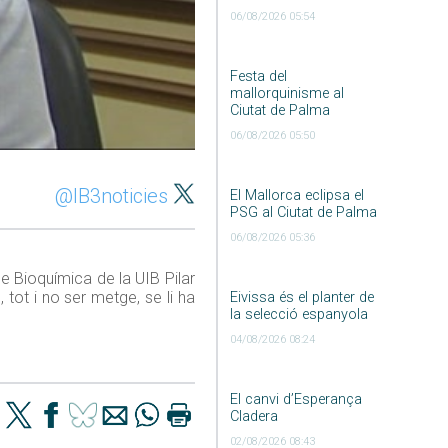
06/08/2026 05:54
Festa del
mallorquinisme al
Ciutat de Palma
06/08/2026 05:50
@IB3noticies
El Mallorca eclipsa el
PSG al Ciutat de Palma
06/08/2026 05:36
 Bioquímica de la UIB Pilar
, tot i no ser metge, se li ha
Eivissa és el planter de
la selecció espanyola
04/08/2026 08:24
El canvi d’Esperança
Cladera
02/08/2026 08:43