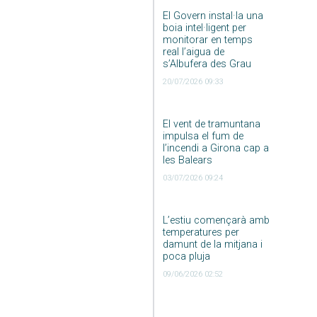
El Govern instal·la una
boia intel·ligent per
monitorar en temps
real l’aigua de
s’Albufera des Grau
20/07/2026 09:33
El vent de tramuntana
impulsa el fum de
l’incendi a Girona cap a
les Balears
03/07/2026 09:24
L’estiu començarà amb
temperatures per
damunt de la mitjana i
poca pluja
09/06/2026 02:52