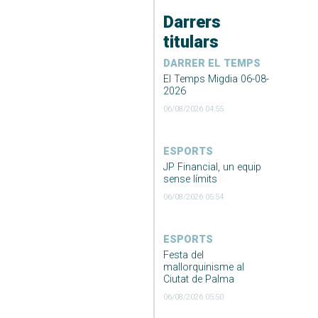
Darrers
titulars
DARRER EL TEMPS
El Temps Migdia 06-08-
2026
06/08/2026 04:55
ESPORTS
JP Financial, un equip
sense límits
06/08/2026 05:54
ESPORTS
Festa del
mallorquinisme al
Ciutat de Palma
06/08/2026 05:50