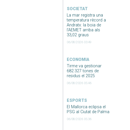
SOCIETAT
La mar registra una
temperatura rècord a
Andratx: la boia de
l’AEMET arriba als
33,02 graus
06/08/2026 03:49
ECONOMIA
Tirme va gestionar
682.327 tones de
residus el 2025
06/08/2026 05:46
ESPORTS
El Mallorca eclipsa el
PSG al Ciutat de Palma
06/08/2026 05:36