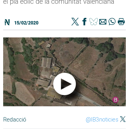
el pla eòlic de la comunitat valenciana
15/02/2020
Redacció
@IB3noticies