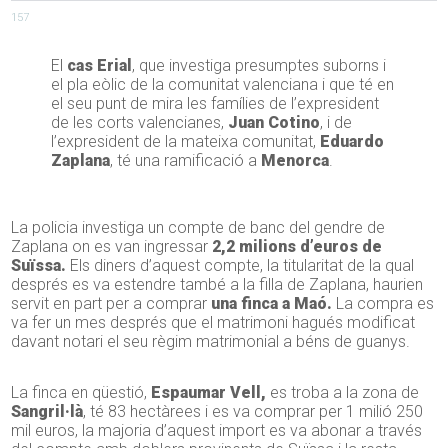
157
El
cas Erial
, que investiga presumptes suborns i
el pla eòlic de la comunitat valenciana i que té en
el seu punt de mira les famílies de l’expresident
de les corts valencianes,
Juan Cotino
, i de
l’expresident de la mateixa comunitat,
Eduardo
Zaplana
, té una ramificació a
Menorca
.
La policia investiga un compte de banc del gendre de
Zaplana on es van ingressar
2,2 milions d’euros de
Suïssa.
Els diners d’aquest compte, la titularitat de la qual
després es va estendre també a la filla de Zaplana, haurien
servit en part per a comprar
una finca a Maó.
La compra es
va fer un mes després que el matrimoni hagués modificat
davant notari el seu règim matrimonial a béns de guanys.
La finca en qüestió,
Espaumar Vell,
es troba a la zona de
Sangril·là
, té 83 hectàrees i es va comprar per 1 milió 250
mil euros, la majoria d’aquest import es va abonar a través