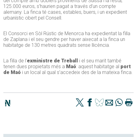
del compte amb doblers provinents de Suïssa i la resta,
125.000 euros, s’haurien pagat a través d’un compte
alemany. La finca té cases, estables, buers, i un expedient
urbanístic obert pel Consell.
El Consorci en Sòl Rústic de Menorca ha expedientat la filla
de Zaplana i el seu gendre per haver aixecat a la finca un
habitatge de 130 metres quadrats sense llicència.
La filla de l’
exministre de Treball
i el seu marit també
tenen dues propietats més a
Maó
: aquest habitatge al
port
de Maó
i un local al qual s’accedeix des de la mateixa finca.