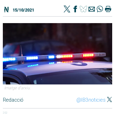
15/10/2021
Imatge d'arxiu.
Redacció
@IB3noticies
202