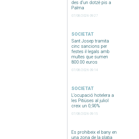
des d’un dotzè pis a
Palma
07/08/2026 09:27
SOCIETAT
Sant Josep tramita
cinc sancions per
festes il·legals amb
multes que sumen
800.00 euros
07/08/2026 09:14
SOCIETAT
L’ocupació hotelera a
les Pitiüses al juliol
creix un 0,90%
07/08/2026 09:15
Es prohibeix el bany en
una zona de la platja