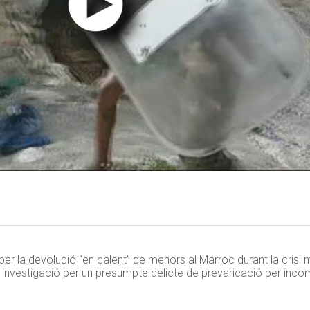
per la devolució “en calent” de menors al Marroc durant la crisi
 la investigació per un presumpte delicte de prevaricació per incom