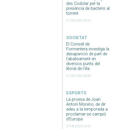
des Codolar per la
presència de bacteris al
torrent
07/08/2026 09:03
SOCIETAT
El Consell de
Formentera investiga la
desaparició de part de
l’abalisament en
diversos punts del
litoral de l’illa
07/08/2026 08:28
ESPORTS
La proesa de Joan
Antoni Moreno, de dir
adeu a la temporada a
proclamar-se campió
d’Europa
07/08/2026 04:50