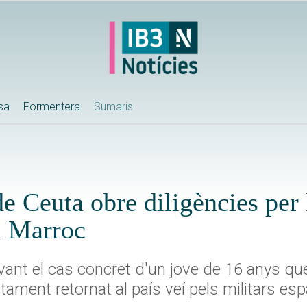
ssa
Formentera
Sumaris
e Ceuta obre diligències per 
l Marroc
ant el cas concret d'un jove de 16 anys que 
tament retornat al país veí pels militars e