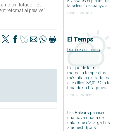
Eivissa és el planter de
 amb un flotador fet
la selecció espanyola
t retornat al país veí.
04/08/2026 08:24
El Temps
Darreres edicions
L’aigua de la mar
marca la temperatura
més alta registrada mai
a les Illes: 33,02 ºC a la
boia de sa Dragonera
07/08/2026 08:12
Les Balears pateixen
una nova onada de
calor que s’allarga fins
a aquest dijous