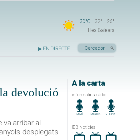
30°C
32°
26°
Illes Balears
▶ EN DIRECTE
A la carta
la devolució
informatius ràdio
MATÍ
MIGDIA
VESPRE
va arribar al
IB3 Noticies
spanyols desplegats