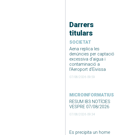
Darrers
titulars
SOCIETAT
Aena replica les
denúncies per captació
excessiva d’aigua i
contaminació a
l’Aeroport d’Eivissa
07/08/2026 09:59
MICROINFORMATIUS
RESUM IB3 NOTÍCIES
VESPRE 07/08/2026
07/08/2026 09:34
Es precipita un home