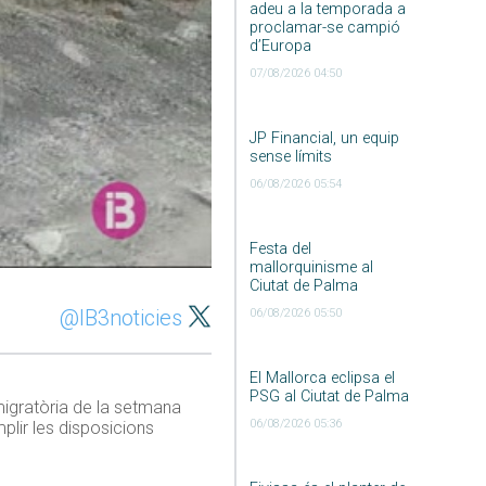
adeu a la temporada a
proclamar-se campió
d’Europa
07/08/2026 04:50
JP Financial, un equip
sense límits
06/08/2026 05:54
Festa del
mallorquinisme al
Ciutat de Palma
@IB3noticies
06/08/2026 05:50
El Mallorca eclipsa el
PSG al Ciutat de Palma
 migratòria de la setmana
06/08/2026 05:36
plir les disposicions