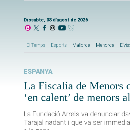
Dissabte, 08 d'agost de 2026
El Temps
Esports
Mallorca
Menorca
Eivi
ESPANYA
La Fiscalia de Menors d
‘en calent’ de menors a
La Fundació Arrels va denunciar dav
Tarajal nadant i que va ser immedia