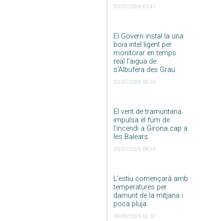
20/07/2026 03:47
El Govern instal·la una
boia intel·ligent per
monitorar en temps
real l’aigua de
s’Albufera des Grau
20/07/2026 09:33
El vent de tramuntana
impulsa el fum de
l’incendi a Girona cap a
les Balears
03/07/2026 09:24
L’estiu començarà amb
temperatures per
damunt de la mitjana i
poca pluja
09/06/2026 02:52