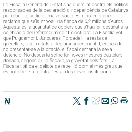
La Fiscalia General de l’Estat s’ha querellat contra els polítics
responsables de la declaració d’independència de Catalunya
per rebel·lió, sedició i malversació. El ministeri públic
reclama que se’ls imposi una fiança de 6,2 milions d’euros.
Aquesta és la quantitat de doblers que s’haurien destinat a la
celebració del referèndum de l’1 d’octubre. La Fiscalia vol
que Puigdemont, Junqueras, Forcadell i la resta de
querellats, siguin citats a declarar urgentment. I, en cas de
no presentar-se a la citació, el fiscal demana la seva
detenció. No descarta sol·licitar noves mesures cautelars
donada, segons diu la fiscalia, la gravetat dels fets. La
Fiscalia tipifica el delicte de rebel·lió com el més greu que
es pot cometre contra l’estat i les seves institucions.