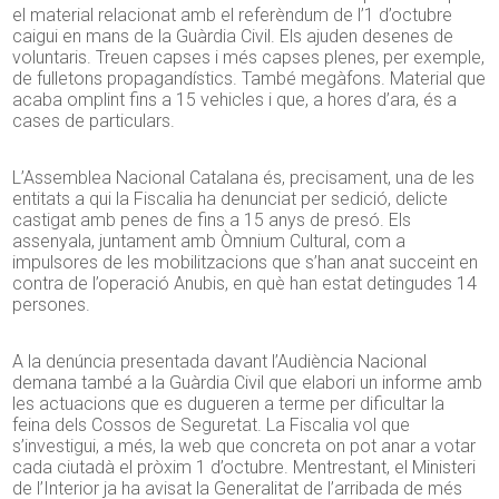
el material relacionat amb el referèndum de l’1 d’octubre
caigui en mans de la Guàrdia Civil. Els ajuden desenes de
voluntaris. Treuen capses i més capses plenes, per exemple,
de fulletons propagandístics. També megàfons. Material que
acaba omplint fins a 15 vehicles i que, a hores d’ara, és a
cases de particulars.
L’Assemblea Nacional Catalana és, precisament, una de les
entitats a qui la Fiscalia ha denunciat per sedició, delicte
castigat amb penes de fins a 15 anys de presó. Els
assenyala, juntament amb Òmnium Cultural, com a
impulsores de les mobilitzacions que s’han anat succeint en
contra de l’operació Anubis, en què han estat detingudes 14
persones.
A la denúncia presentada davant l’Audiència Nacional
demana també a la Guàrdia Civil que elabori un informe amb
les actuacions que es dugueren a terme per dificultar la
feina dels Cossos de Seguretat. La Fiscalia vol que
s’investigui, a més, la web que concreta on pot anar a votar
cada ciutadà el pròxim 1 d’octubre. Mentrestant, el Ministeri
de l’Interior ja ha avisat la Generalitat de l’arribada de més