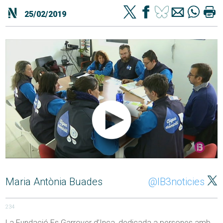
25/02/2019
Maria Antònia Buades
@IB3noticies
234
La Fundació Es Garrover d’Inca, dedicada a persones amb