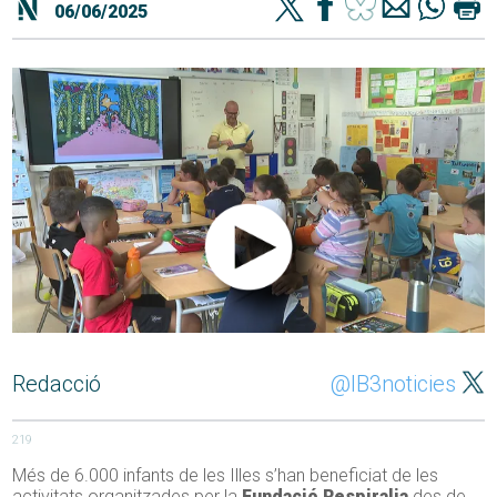
06/06/2025
Redacció
@IB3noticies
219
Més de 6.000 infants de les Illes s’han beneficiat de les
activitats organitzades per la
Fundació Respiralia
des de