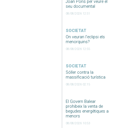
Joan Pons per veure el
seu documental
08/08/2026 12:51
SOCIETAT
On veuran l’eclipsi els
menorquins?
08/08/2026 12:55
SOCIETAT
Sóller contra la
massificació turística
08/08/2026 02:15
El Govern Balear
prohibeix la venta de
begudes energètiques a
menors
08/08/2026 10:53