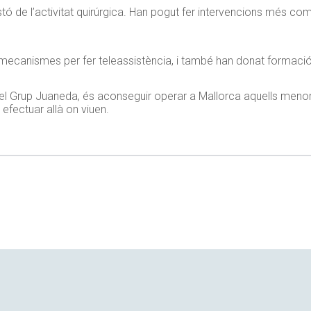
listó de l’activitat quirúrgica. Han pogut fer intervencions més 
mecanismes per fer teleassistència, i també han donat formació
a el Grup Juaneda, és aconseguir operar a Mallorca aquells men
 efectuar allà on viuen.