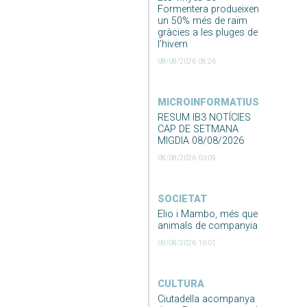
Formentera produeixen
un 50% més de raïm
gràcies a les pluges de
l’hivern
08/08/2026 08:26
MICROINFORMATIUS
RESUM IB3 NOTÍCIES
CAP DE SETMANA
MIGDIA 08/08/2026
08/08/2026 03:09
SOCIETAT
Elio i Mambo, més que
animals de companyia
09/08/2026 10:01
CULTURA
Ciutadella acompanya