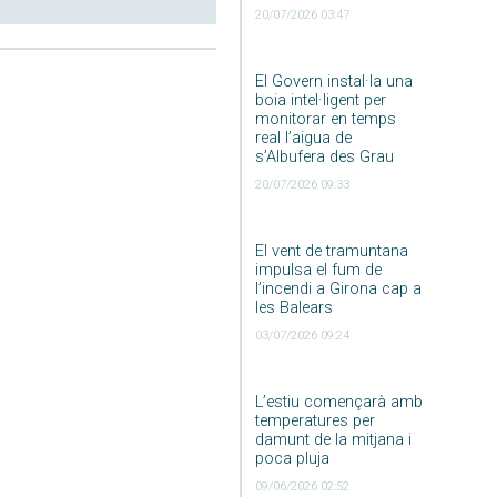
20/07/2026 03:47
El Govern instal·la una
boia intel·ligent per
monitorar en temps
real l’aigua de
s’Albufera des Grau
20/07/2026 09:33
El vent de tramuntana
impulsa el fum de
l’incendi a Girona cap a
les Balears
03/07/2026 09:24
L’estiu començarà amb
temperatures per
damunt de la mitjana i
poca pluja
09/06/2026 02:52