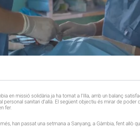
bia en missió solidària ja ha tornat a l’Illa, amb un balanç satis
al personal sanitari d’allà. El següent objectiu és mirar de pode
n fer.
 més, han passat una setmana a Sanyang, a Gàmbia, fent allò que