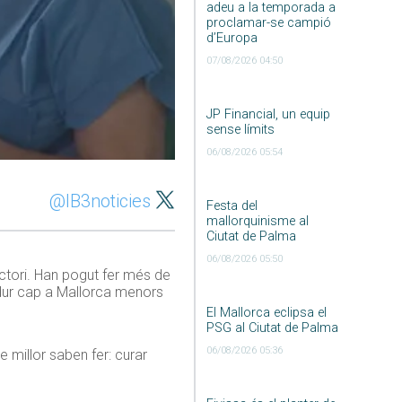
adeu a la temporada a
proclamar-se campió
d’Europa
07/08/2026 04:50
JP Financial, un equip
sense límits
06/08/2026 05:54
@IB3noticies
Festa del
mallorquinisme al
Ciutat de Palma
06/08/2026 05:50
factori. Han pogut fer més de
r dur cap a Mallorca menors
El Mallorca eclipsa el
PSG al Ciutat de Palma
06/08/2026 05:36
 millor saben fer: curar