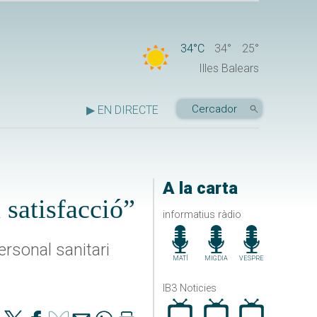
34°C
34°
25°
Illes Balears
▶ EN DIRECTE
A la carta
satisfacció”
informatius ràdio
ersonal sanitari
MATÍ
MIGDIA
VESPRE
IB3 Noticies