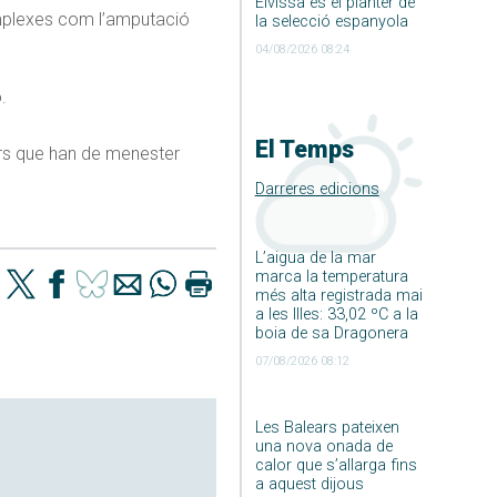
Eivissa és el planter de
complexes com l’amputació
la selecció espanyola
04/08/2026 08:24
.
El Temps
ors que han de menester
Darreres edicions
L’aigua de la mar
marca la temperatura
més alta registrada mai
a les Illes: 33,02 ºC a la
boia de sa Dragonera
07/08/2026 08:12
Les Balears pateixen
una nova onada de
calor que s’allarga fins
a aquest dijous