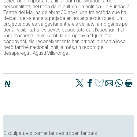
Celebració important, anit, al barri del Molinar i amb
personalitats del món de la cultura i la política. La Fundació
Teatre del Mar ha celebrat 30 anys, una trajectòria que ha
deixat i deixa encara petjada en les arts escèniques. Un
projecte que es va gestar entre els veïnats, amb ganes per
donar visibilitat a les seves capacitats dalt l’escenari. I al
llarg d’aquests anys i amb la companyia “Iguana” al
capdavant, els reconeixements han arribat, a escala local,
però també nacional. Anit, a més, un record pel
desaparegut, Agustí Villaronga.
Disculpau, els comentaris es troben tancats