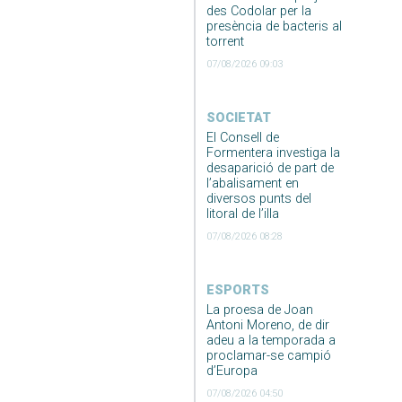
des Codolar per la
presència de bacteris al
torrent
07/08/2026 09:03
SOCIETAT
El Consell de
Formentera investiga la
desaparició de part de
l’abalisament en
diversos punts del
litoral de l’illa
07/08/2026 08:28
ESPORTS
La proesa de Joan
Antoni Moreno, de dir
adeu a la temporada a
proclamar-se campió
d’Europa
07/08/2026 04:50