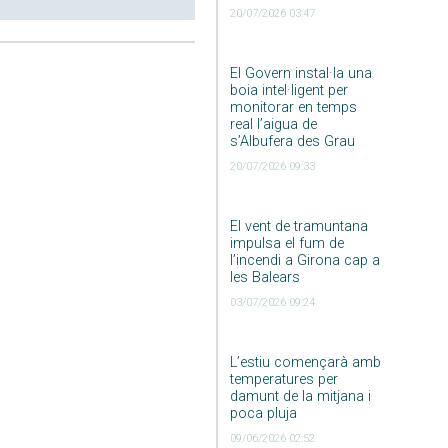
20/07/2026 03:47
El Govern instal·la una
boia intel·ligent per
monitorar en temps
real l’aigua de
s’Albufera des Grau
20/07/2026 09:33
El vent de tramuntana
impulsa el fum de
l’incendi a Girona cap a
les Balears
03/07/2026 09:24
L’estiu començarà amb
temperatures per
damunt de la mitjana i
poca pluja
09/06/2026 02:52