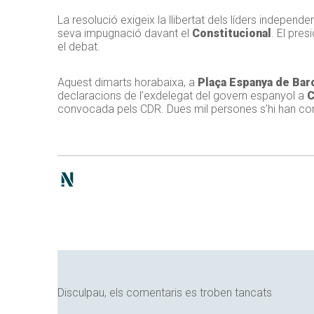
La resolució exigeix la llibertat dels líders independ
seva impugnació davant el
Constitucional
. El pre
el debat.
Aquest dimarts horabaixa, a
Plaça Espanya de Bar
declaracions de l’exdelegat del govern espanyol a
C
convocada pels CDR. Dues mil persones s’hi han co
Disculpau, els comentaris es troben tancats