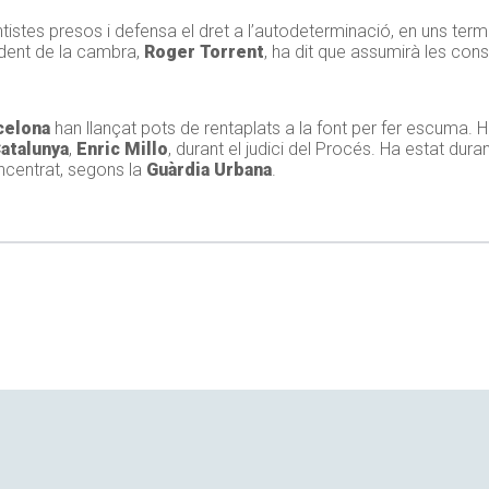
entistes presos i defensa el dret a l’autodeterminació, en uns ter
sident de la cambra,
Roger Torrent
, ha dit que assumirà les co
celona
han llançat pots de rentaplats a la font per fer escuma. Ho
atalunya
,
Enric Millo
, durant el judici del Procés. Ha estat dura
ncentrat, segons la
Guàrdia Urbana
.