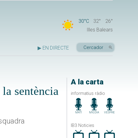
30°C
32°
26°
Illes Balears
▶ EN DIRECTE
A la carta
 la sentència
informatius ràdio
MATÍ
MIGDIA
VESPRE
Esquadra
IB3 Noticies