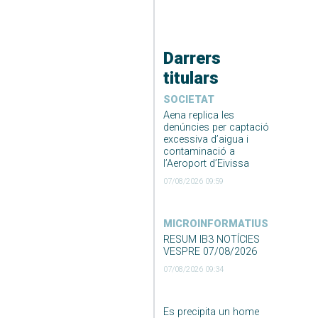
Darrers
titulars
SOCIETAT
Aena replica les
denúncies per captació
excessiva d’aigua i
contaminació a
l’Aeroport d’Eivissa
07/08/2026 09:59
MICROINFORMATIUS
RESUM IB3 NOTÍCIES
VESPRE 07/08/2026
07/08/2026 09:34
Es precipita un home