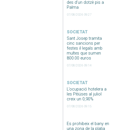
des d’un dotzè pis a
Palma
07/08/2026 09:27
SOCIETAT
Sant Josep tramita
cinc sancions per
festes il·legals amb
multes que sumen
800.00 euros
07/08/2026 09:14
SOCIETAT
L’ocupació hotelera a
les Pitiüses al juliol
creix un 0,90%
07/08/2026 09:15
Es prohibeix el bany en
una zona de la platja