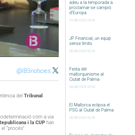
adeu a la temporada a
proclamar-se campió
d’Europa
07/08/2026 04:50
JP Financial, un equip
sense límits
06/08/2026 05:54
Festa del
@IB3noticies
mallorquinisme al
Ciutat de Palma
06/08/2026 05:50
ntència del
Tribunal
El Mallorca eclipsa el
PSG al Ciutat de Palma
autodeterminació com a via
06/08/2026 05:36
epublicana i la CUP
han
 el “procés”.