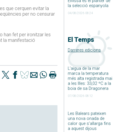
Eivissa és el planter de
la selecció espanyola
mes que cerquen evitar la
04/08/2026 08:24
nseqüències per no censurar
 han fet per ironitzar les
El Temps
nt la manifestació
Darreres edicions
L’aigua de la mar
marca la temperatura
més alta registrada mai
a les Illes: 33,02 ºC a la
boia de sa Dragonera
07/08/2026 08:12
Les Balears pateixen
una nova onada de
calor que s’allarga fins
a aquest dijous