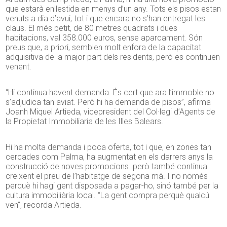
que estarà enllestida en menys d’un any. Tots els pisos estan
venuts a dia d’avui, tot i que encara no s’han entregat les
claus. El més petit, de 80 metres quadrats i dues
habitacions, val 358.000 euros, sense aparcament. Són
preus que, a priori, semblen molt enfora de la capacitat
adquisitiva de la major part dels residents, però es continuen
venent.
“Hi continua havent demanda. És cert que ara l’immoble no
s’adjudica tan aviat. Però hi ha demanda de pisos”, afirma
Joanh Miquel Artieda, vicepresident del Col·legi d’Agents de
la Propietat Immobiliaria de les Illes Balears.
Hi ha molta demanda i poca oferta, tot i que, en zones tan
cercades com Palma, ha augmentat en els darrers anys la
construcció de noves promocions. però també continua
creixent el preu de l’habitatge de segona mà. I no només
perquè hi hagi gent disposada a pagar-ho, sinó també per la
cultura immobiliària local. “La gent compra perquè qualcú
ven”, recorda Artieda.