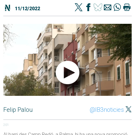
11/12/2022
Felip Palou
@IB3noticies
201
Al barri des Camp Redó, a Palma, hi ha una nova promoció