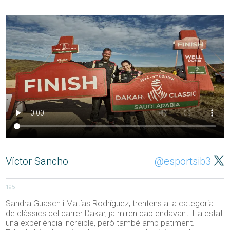
Víctor Sancho
@esportsib3
195
Sandra Guasch i Matías Rodríguez, trentens a la categoria
de clàssics del darrer Dakar, ja miren cap endavant. Ha estat
una experiència increïble, però també amb patiment.