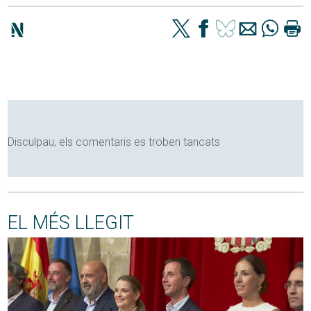
Disculpau, els comentaris es troben tancats
EL MÉS LLEGIT