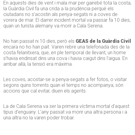
En aquests dies de vent i mala mar per gairebé tota la costa,
la Guàrdia Civil fa una crida a la prudència perquè els
ciutadans no s’acostin als penya-segats ni a coves de
vorera de mar. El darrer incident mortal va passar fa 10 dies,
quan un turista alemany va morir a Cala Serena.
No han passat ni 10 dies, però els
GEAS de la Guàrdia Civil
encara no ho han paït. Varen rebre una telefonada des de la
costa felanitxera, que, en ple temporal de llevant, un home
s’havia endinsat dins una cova i havia caigut dins l’aigua. En
arribar allà, la tensió era màxima.
Les coves, acostar-se a penya-segats a fer fotos, o visitar
segons quins torrents quan el temps no acompanya, són
accions que cal evitar, diuen els agents.
La de Cala Serena va ser la primera víctima mortal d’aquest
tipus d’enguany. L’any passat va morir una altra persona i a
una altra no la varen poder trobar.