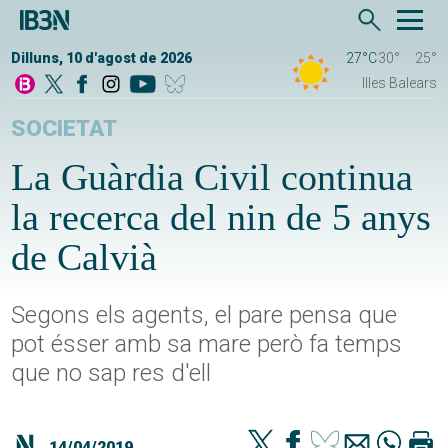
Dilluns, 10 d'agost de 2026
27°C
30°
25°
Illes Balears
SOCIETAT
La Guàrdia Civil continua
la recerca del nin de 5 anys
de Calvià
Segons els agents, el pare pensa que
pot ésser amb sa mare però fa temps
que no sap res d'ell
14/04/2019