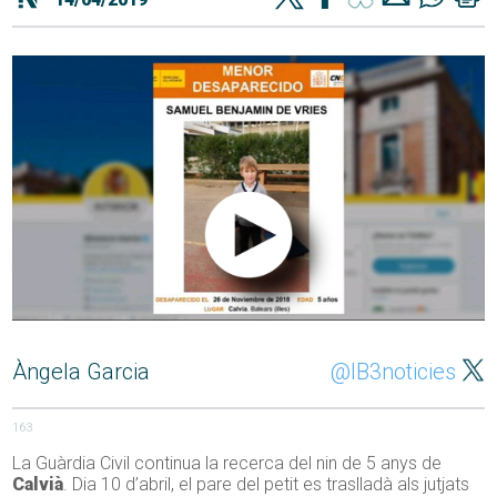
Àngela Garcia
@IB3noticies
163
La Guàrdia Civil continua la recerca del nin de 5 anys de
Calvià
. Dia 10 d’abril, el pare del petit es traslladà als jutjats