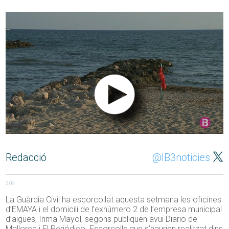
Redacció
@IB3noticies
209
La Guàrdia Civil ha escorcollat aquesta setmana les oficines
d’EMAYA i el domicili de l’exnúmero 2 de l’empresa municipal
d’aigües, Inma Mayol, segons publiquen avui Diario de
Mallorca i El Periódico. Escorcolls que s’haurien realitzat dins